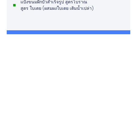
แป้งขนมฝักบัวสำเร็จรูป สูตรโบราณ
สูตร ใบเตย (ผสมผงใบเตย เติมน้ำเปล่า)