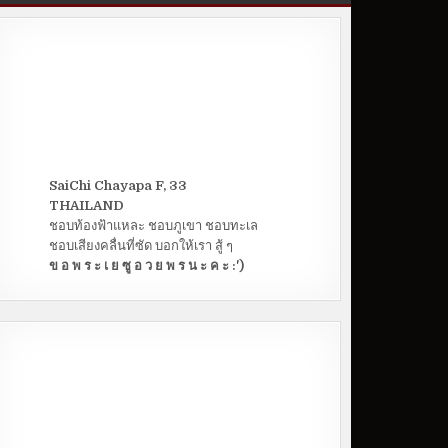
SaiChi Chayapa F, 33
THAILAND
ชอบท้องฟ้าแหละ ชอบภูเขา ชอบทะเล
ชอบเสียงคลื่นที่ซัด บอกให้เรา สู้ ๆ
ข อ พ ร ะ เ ย ซู อ ว ย พ ร น ะ ค ะ :')