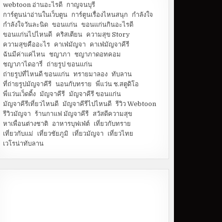
webtoon อ่านอะไรดี
กาญจนบุรี
การ์ตูนน่าอ่านในเว็บตูน
การ์ตูนเรื่องไหนสนุก
กำลังใจ
กำลังใจวันละนิด
ขอนแก่น
ขอนแก่นกินอะไรดี
ขอนแก่นไปไหนดี
คริสเตียน
ความสุข Story
ความสุขคืออะไร
คาเฟ่มัญจา
คาเฟ่มัญจาคีรี
ฉันมีค่าแค่ไหน
ชญาภา
ชญาภาดอทคอม
ชญาภาไดอารี่
ถ่ายรูป ขอนแก่น
ถ่ายรูปที่ไหนดี ขอนแก่น
ทรายมาลอง
ทับลาน
ที่ถ่ายรูปมัญจาคีรี
นอนกับทราย
พี่แว่น ช.สตูดิโอ
พี่แว่นเว็ดดิ้ง
มัญจาคีรี
มัญจาคีรี ขอนแก่น
มัญจาคีรีเที่ยวไหนดี
มัญจาคีรีไปไหนดี
รีวิว Webtoon
รีวิวมัญจา
ร้านกาแฟ มัญจาคีรี
สวัสดีความสุข
หาเพื่อนต่างชาติ
อาหารบุฟเฟ่ต์
เที่ยวกับทราย
เที่ยวกับแม่
เที่ยวชัยภูมิ
เที่ยวมัญจา
เที่ยวไทย
เวโรน่าทับลาน