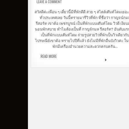
LEAVE A COMMENT
ON รีวิว กาญจ์กมลรีสอร์ท เขาค้อ | นอนเต๊นท์
นอนดูดาว ตื่นเช้าดูหมอก
สวัสดีค่ะเพื่อน ๆ เดี๋ยวนี้มีที่พักดีดี สวย ๆ สไตล์เต๊นท์โดมเย
ทั่วประเทศเลย วันนี้ทรายมารีวิวที่พัก ที่ชื่อว่า กาญจน์กม
รีสอร์ท เขาค้อ เพชรบูรณ์ เป็นที่พักแบบเต๊นท์โดม วิวดี เงีย
นอนพักสบาย ทำไมต้องเป็นที่ กาญจ์กมล รีสอร์ท? อันดับแร
เป็นที่พักแบบเต๊นท์โดม ถ่ายรูปสวยวิวที่พักเป็นวิวเดียวกั
ไปรษณีย์เขาค้อ ทรายไปปีที่แล้ว ยังไม่มีที่พักอื่นบังวิวค่ะ ใน
พักมีเครื่องอำนวยความสะดวกครบครัน…
READ MORE
รีวิว กาญจ์กมลรีสอร์ท เขาค้อ | นอนเต๊นท์โด
นอนดูดาว ตื่นเช้าดูหมอก