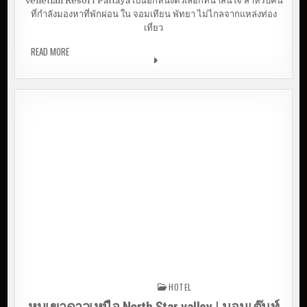
Venetian Resort Pattaya เป็นอีกหนึ่งตัวเลือกที่น่าสนใจ สำหรับคน
ที่กำลังมองหาที่พักผ่อน ใน จอมเทียน พัทยา ไม่ไกลจากแหล่งท่อง
เที่ยว
READ MORE
พักพัทยา สไตล์เวนิช อิตาลี่ ที่ VENETIAN RESORT | PATTAYA
HOTEL
Posted in
หุบเขาดาวเหนือ North Star valley | นอนเต๊นท์