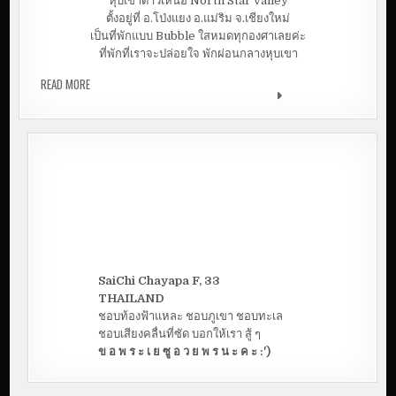
หุบเขาดาวเหนือ North Star valley
ตั้งอยู่ที่ อ.โป่งแยง อ.แม่ริม จ.เชียงใหม่
เป็นที่พักแบบ Bubble ใสหมดทุกองศาเลยค่ะ
ที่พักที่เราจะปล่อยใจ พักผ่อนกลางหุบเขา
READ MORE
หุบเขาดาวเหนือ NORTH STAR VALLEY | นอนเต๊นท์บอลลูน
ใส ปล่อยใจไปกับธรรมชาติสวยๆ
SaiChi Chayapa F, 33
THAILAND
ชอบท้องฟ้าแหละ ชอบภูเขา ชอบทะเล
ชอบเสียงคลื่นที่ซัด บอกให้เรา สู้ ๆ
ข อ พ ร ะ เ ย ซู อ ว ย พ ร น ะ ค ะ :')