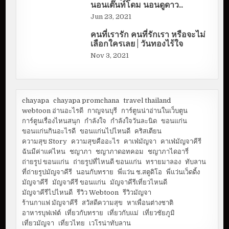
นอนเต๊นท์โดม นอนดูดาว..
Jun 23, 2021
คนที่เรารัก คนที่รักเรา หรือจะไม่
เลือกใครเลย | วันทองไร้ใจ
Nov 3, 2021
chayapa
chayapa promchana
travel thailand
webtoon อ่านอะไรดี
กาญจนบุรี
การ์ตูนน่าอ่านในเว็บตูน
การ์ตูนเรื่องไหนสนุก
กำลังใจ
กำลังใจวันละนิด
ขอนแก่น
ขอนแก่นกินอะไรดี
ขอนแก่นไปไหนดี
คริสเตียน
ความสุข Story
ความสุขคืออะไร
คาเฟ่มัญจา
คาเฟ่มัญจาคีรี
ฉันมีค่าแค่ไหน
ชญาภา
ชญาภาดอทคอม
ชญาภาไดอารี่
ถ่ายรูป ขอนแก่น
ถ่ายรูปที่ไหนดี ขอนแก่น
ทรายมาลอง
ทับลาน
ที่ถ่ายรูปมัญจาคีรี
นอนกับทราย
พี่แว่น ช.สตูดิโอ
พี่แว่นเว็ดดิ้ง
มัญจาคีรี
มัญจาคีรี ขอนแก่น
มัญจาคีรีเที่ยวไหนดี
มัญจาคีรีไปไหนดี
รีวิว Webtoon
รีวิวมัญจา
ร้านกาแฟ มัญจาคีรี
สวัสดีความสุข
หาเพื่อนต่างชาติ
อาหารบุฟเฟ่ต์
เที่ยวกับทราย
เที่ยวกับแม่
เที่ยวชัยภูมิ
เที่ยวมัญจา
เที่ยวไทย
เวโรน่าทับลาน