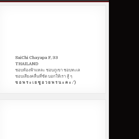
SaiChi Chayapa F, 33
THAILAND
ชอบท้องฟ้าแหละ ชอบภูเขา ชอบทะเล
ชอบเสียงคลื่นที่ซัด บอกให้เรา สู้ ๆ
ข อ พ ร ะ เ ย ซู อ ว ย พ ร น ะ ค ะ :')