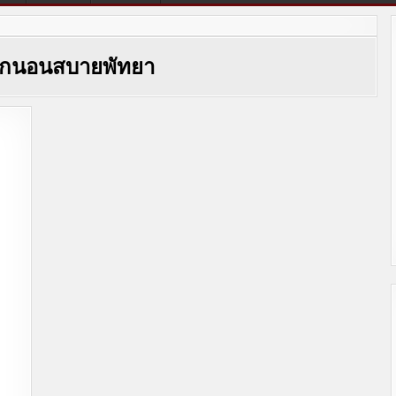
่พักนอนสบายพัทยา
n