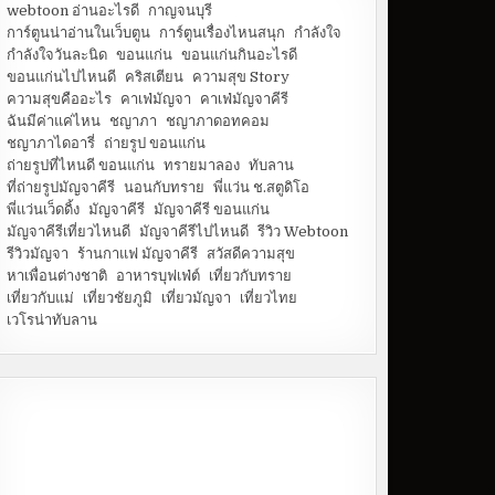
webtoon อ่านอะไรดี
กาญจนบุรี
การ์ตูนน่าอ่านในเว็บตูน
การ์ตูนเรื่องไหนสนุก
กำลังใจ
กำลังใจวันละนิด
ขอนแก่น
ขอนแก่นกินอะไรดี
ขอนแก่นไปไหนดี
คริสเตียน
ความสุข Story
ความสุขคืออะไร
คาเฟ่มัญจา
คาเฟ่มัญจาคีรี
ฉันมีค่าแค่ไหน
ชญาภา
ชญาภาดอทคอม
ชญาภาไดอารี่
ถ่ายรูป ขอนแก่น
ถ่ายรูปที่ไหนดี ขอนแก่น
ทรายมาลอง
ทับลาน
ที่ถ่ายรูปมัญจาคีรี
นอนกับทราย
พี่แว่น ช.สตูดิโอ
พี่แว่นเว็ดดิ้ง
มัญจาคีรี
มัญจาคีรี ขอนแก่น
มัญจาคีรีเที่ยวไหนดี
มัญจาคีรีไปไหนดี
รีวิว Webtoon
รีวิวมัญจา
ร้านกาแฟ มัญจาคีรี
สวัสดีความสุข
หาเพื่อนต่างชาติ
อาหารบุฟเฟ่ต์
เที่ยวกับทราย
เที่ยวกับแม่
เที่ยวชัยภูมิ
เที่ยวมัญจา
เที่ยวไทย
เวโรน่าทับลาน