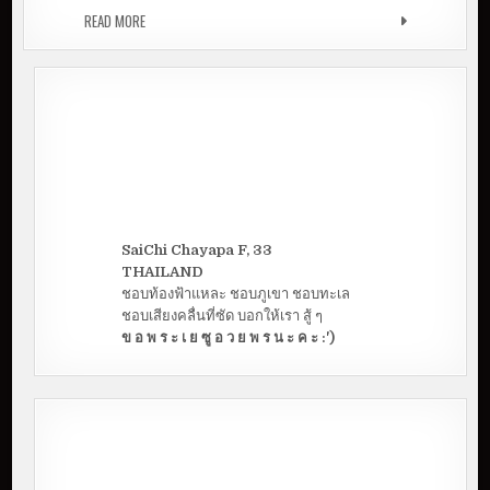
READ MORE
รีวิว 3 ที่พัก ราคากลางๆ ในอำเภอนางรอง
SaiChi Chayapa F, 33
THAILAND
ชอบท้องฟ้าแหละ ชอบภูเขา ชอบทะเล
ชอบเสียงคลื่นที่ซัด บอกให้เรา สู้ ๆ
ข อ พ ร ะ เ ย ซู อ ว ย พ ร น ะ ค ะ :')