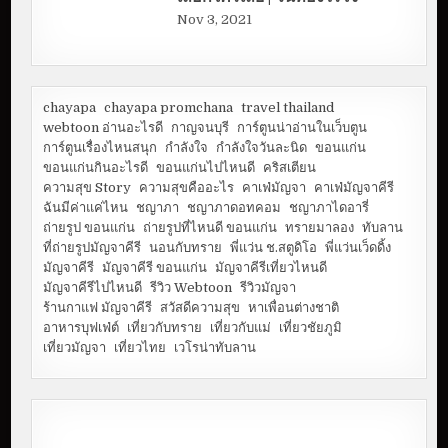
Nov 3, 2021
chayapa
chayapa promchana
travel thailand
webtoon อ่านอะไรดี
กาญจนบุรี
การ์ตูนน่าอ่านในเว็บตูน
การ์ตูนเรื่องไหนสนุก
กำลังใจ
กำลังใจวันละนิด
ขอนแก่น
ขอนแก่นกินอะไรดี
ขอนแก่นไปไหนดี
คริสเตียน
ความสุข Story
ความสุขคืออะไร
คาเฟ่มัญจา
คาเฟ่มัญจาคีรี
ฉันมีค่าแค่ไหน
ชญาภา
ชญาภาดอทคอม
ชญาภาไดอารี่
ถ่ายรูป ขอนแก่น
ถ่ายรูปที่ไหนดี ขอนแก่น
ทรายมาลอง
ทับลาน
ที่ถ่ายรูปมัญจาคีรี
นอนกับทราย
พี่แว่น ช.สตูดิโอ
พี่แว่นเว็ดดิ้ง
มัญจาคีรี
มัญจาคีรี ขอนแก่น
มัญจาคีรีเที่ยวไหนดี
มัญจาคีรีไปไหนดี
รีวิว Webtoon
รีวิวมัญจา
ร้านกาแฟ มัญจาคีรี
สวัสดีความสุข
หาเพื่อนต่างชาติ
อาหารบุฟเฟ่ต์
เที่ยวกับทราย
เที่ยวกับแม่
เที่ยวชัยภูมิ
เที่ยวมัญจา
เที่ยวไทย
เวโรน่าทับลาน