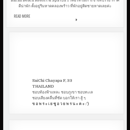
Barali Beach Resort & Spa เป็น 1 รีสอร์ทในเกาะช้างที่บรรยากาศ
ดีน่าพัก ตั้งอยู่ริมหาดคลองพร้าว ที่พักอยู่ติดชายหาดเลยค่ะ
READ MORE
BARALI BEACH RESORT KOH CHANG, TRAT | ที่พักโรแมนติก
กลิ่นไอบาหลี
SaiChi Chayapa F, 33
THAILAND
ชอบท้องฟ้าแหละ ชอบภูเขา ชอบทะเล
ชอบเสียงคลื่นที่ซัด บอกให้เรา สู้ ๆ
ข อ พ ร ะ เ ย ซู อ ว ย พ ร น ะ ค ะ :')