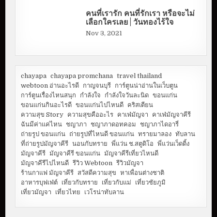
คนที่เรารัก คนที่รักเรา หรือจะไม่
เลือกใครเลย | วันทองไร้ใจ
Nov 3, 2021
chayapa
chayapa promchana
travel thailand
webtoon อ่านอะไรดี
กาญจนบุรี
การ์ตูนน่าอ่านในเว็บตูน
การ์ตูนเรื่องไหนสนุก
กำลังใจ
กำลังใจวันละนิด
ขอนแก่น
ขอนแก่นกินอะไรดี
ขอนแก่นไปไหนดี
คริสเตียน
ความสุข Story
ความสุขคืออะไร
คาเฟ่มัญจา
คาเฟ่มัญจาคีรี
ฉันมีค่าแค่ไหน
ชญาภา
ชญาภาดอทคอม
ชญาภาไดอารี่
ถ่ายรูป ขอนแก่น
ถ่ายรูปที่ไหนดี ขอนแก่น
ทรายมาลอง
ทับลาน
ที่ถ่ายรูปมัญจาคีรี
นอนกับทราย
พี่แว่น ช.สตูดิโอ
พี่แว่นเว็ดดิ้ง
มัญจาคีรี
มัญจาคีรี ขอนแก่น
มัญจาคีรีเที่ยวไหนดี
มัญจาคีรีไปไหนดี
รีวิว Webtoon
รีวิวมัญจา
ร้านกาแฟ มัญจาคีรี
สวัสดีความสุข
หาเพื่อนต่างชาติ
อาหารบุฟเฟ่ต์
เที่ยวกับทราย
เที่ยวกับแม่
เที่ยวชัยภูมิ
เที่ยวมัญจา
เที่ยวไทย
เวโรน่าทับลาน