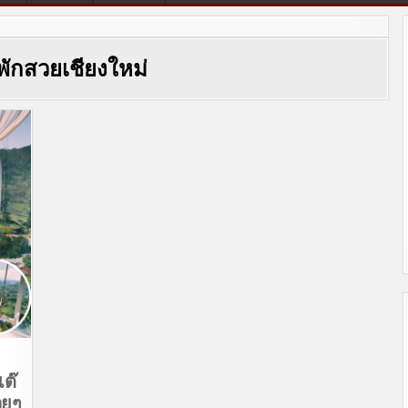
่พักสวยเชียงใหม่
เต๊
วยๆ