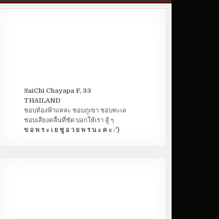
SaiChi Chayapa F, 33
THAILAND
ชอบท้องฟ้าแหละ ชอบภูเขา ชอบทะเล
ชอบเสียงคลื่นที่ซัด บอกให้เรา สู้ ๆ
ข อ พ ร ะ เ ย ซู อ ว ย พ ร น ะ ค ะ :')