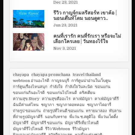
Dec 23, 2021
รีวิว กาญจ์กมลรีสอร์ท เขาค้อ |
นอนเต๊นท์โดม นอนดูดาว..
Jun 23, 2021
คนที่เรารัก คนที่รักเรา หรือจะไม่
เลือกใครเลย | วันทองไร้ใจ
Nov 3, 2021
chayapa
chayapa promchana
travel thailand
webtoon อ่านอะไรดี
กาญจนบุรี
การ์ตูนน่าอ่านในเว็บตูน
การ์ตูนเรื่องไหนสนุก
กำลังใจ
กำลังใจวันละนิด
ขอนแก่น
ขอนแก่นกินอะไรดี
ขอนแก่นไปไหนดี
คริสเตียน
ความสุข Story
ความสุขคืออะไร
คาเฟ่มัญจา
คาเฟ่มัญจาคีรี
ฉันมีค่าแค่ไหน
ชญาภา
ชญาภาดอทคอม
ชญาภาไดอารี่
ถ่ายรูป ขอนแก่น
ถ่ายรูปที่ไหนดี ขอนแก่น
ทรายมาลอง
ทับลาน
ที่ถ่ายรูปมัญจาคีรี
นอนกับทราย
พี่แว่น ช.สตูดิโอ
พี่แว่นเว็ดดิ้ง
มัญจาคีรี
มัญจาคีรี ขอนแก่น
มัญจาคีรีเที่ยวไหนดี
มัญจาคีรีไปไหนดี
รีวิว Webtoon
รีวิวมัญจา
ร้านกาแฟ มัญจาคีรี
สวัสดีความสุข
หาเพื่อนต่างชาติ