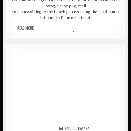
Vista hotel is in good location. It’s not far from Terminal 21
Pattaya shopping mall.
You can walking to the beach just crossing the road.. and a
little more from sub street.
READ MORE
VISTA HOTEL PATTAYA | ARE YOU LOOKING FOR HOTEL IN
PATTAYA?
SAICHI CHAYAPA
Posted in