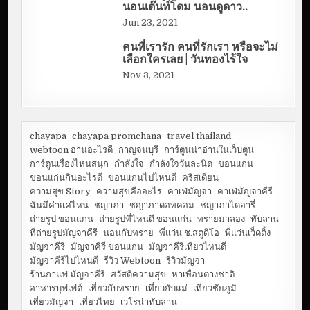
นอนเต๊นท์โดม นอนดูดาว..
Jun 23, 2021
คนที่เรารัก คนที่รักเรา หรือจะไม่
เลือกใครเลย | วันทองไร้ใจ
Nov 3, 2021
chayapa
chayapa promchana
travel thailand
webtoon อ่านอะไรดี
กาญจนบุรี
การ์ตูนน่าอ่านในเว็บตูน
การ์ตูนเรื่องไหนสนุก
กำลังใจ
กำลังใจวันละนิด
ขอนแก่น
ขอนแก่นกินอะไรดี
ขอนแก่นไปไหนดี
คริสเตียน
ความสุข Story
ความสุขคืออะไร
คาเฟ่มัญจา
คาเฟ่มัญจาคีรี
ฉันมีค่าแค่ไหน
ชญาภา
ชญาภาดอทคอม
ชญาภาไดอารี่
ถ่ายรูป ขอนแก่น
ถ่ายรูปที่ไหนดี ขอนแก่น
ทรายมาลอง
ทับลาน
ที่ถ่ายรูปมัญจาคีรี
นอนกับทราย
พี่แว่น ช.สตูดิโอ
พี่แว่นเว็ดดิ้ง
มัญจาคีรี
มัญจาคีรี ขอนแก่น
มัญจาคีรีเที่ยวไหนดี
มัญจาคีรีไปไหนดี
รีวิว Webtoon
รีวิวมัญจา
ร้านกาแฟ มัญจาคีรี
สวัสดีความสุข
หาเพื่อนต่างชาติ
อาหารบุฟเฟ่ต์
เที่ยวกับทราย
เที่ยวกับแม่
เที่ยวชัยภูมิ
เที่ยวมัญจา
เที่ยวไทย
เวโรน่าทับลาน