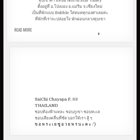
หุบเขาดาวเหนือ North Star valley
ตั้งอยู่ที่ อ.โป่งแยง อ.แม่ริม จ.เชียงใหม่
เป็นที่พักแบบ Bubble ใสหมดทุกองศาเลยค่ะ
ที่พักที่เราจะปล่อยใจ พักผ่อนกลางหุบเขา
READ MORE
หุบเขาดาวเหนือ NORTH STAR VALLEY | นอนเต๊นท์บอลลูน
ใส ปล่อยใจไปกับธรรมชาติสวยๆ
SaiChi Chayapa F, 33
THAILAND
ชอบท้องฟ้าแหละ ชอบภูเขา ชอบทะเล
ชอบเสียงคลื่นที่ซัด บอกให้เรา สู้ ๆ
ข อ พ ร ะ เ ย ซู อ ว ย พ ร น ะ ค ะ :')