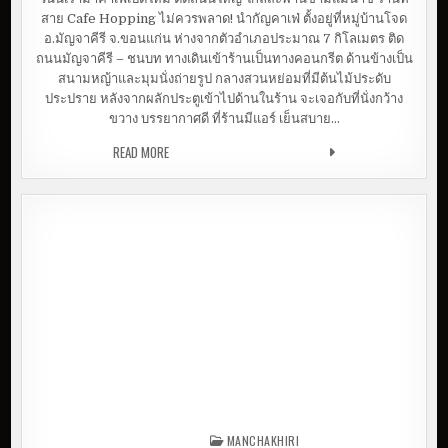
สาย Cafe Hopping ไม่ควรพลาด! นำกัญคาเฟ่ ตั้งอยู่ที่หมู่บ้านโจด
อ.มัญจาคีรี จ.ขอนแก่น ห่างจากตัวอำเภอประมาณ 7 กิโลเมตร ติด
ถนนมัญจาคีรี – ชนบท ทางเดินเข้าร้านเป็นทางคอนกรีต ด้านข้างเป็น
สนามหญ้าและมุมนั่งถ่ายรูป กลางสวนหย่อมที่มีต้นไม้ประดับ
ประปราย หลังจากผลักประตูเข้าไปด้านในร้าน จะเจอกับที่นั่งกว้าง
ขวาง บรรยากาศดี ที่ร้านมีแอร์ เย็นสบาย…
READ MORE
นำกัญคาเฟ่ | คาเฟ่มัญจาคีรี
MANCHAKHIRI
Posted in