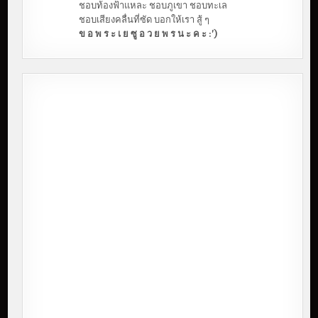
ชอบท้องฟ้าแหละ ชอบภูเขา ชอบทะเล
ชอบเสียงคลื่นที่ซัด บอกให้เรา สู้ ๆ
ข อ พ ร ะ เ ย ซู อ ว ย พ ร น ะ ค ะ :')