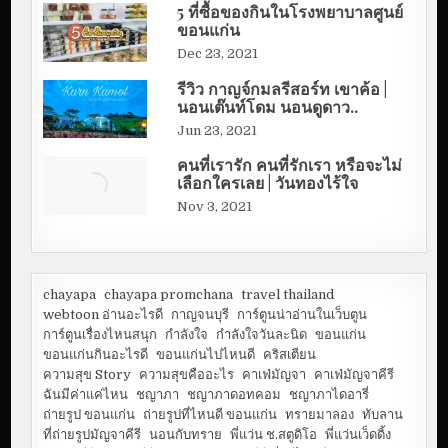
5 ที่ซื้อของกินในโรงพยาบาลศูนย์
ขอนแก่น
Dec 23, 2021
รีวิว กาญจ์กมลรีสอร์ท เขาค้อ |
นอนเต๊นท์โดม นอนดูดาว..
Jun 23, 2021
คนที่เรารัก คนที่รักเรา หรือจะไม่
เลือกใครเลย | วันทองไร้ใจ
Nov 3, 2021
chayapa
chayapa promchana
travel thailand
webtoon อ่านอะไรดี
กาญจนบุรี
การ์ตูนน่าอ่านในเว็บตูน
การ์ตูนเรื่องไหนสนุก
กำลังใจ
กำลังใจวันละนิด
ขอนแก่น
ขอนแก่นกินอะไรดี
ขอนแก่นไปไหนดี
คริสเตียน
ความสุข Story
ความสุขคืออะไร
คาเฟ่มัญจา
คาเฟ่มัญจาคีรี
ฉันมีค่าแค่ไหน
ชญาภา
ชญาภาดอทคอม
ชญาภาไดอารี่
ถ่ายรูป ขอนแก่น
ถ่ายรูปที่ไหนดี ขอนแก่น
ทรายมาลอง
ทับลาน
ที่ถ่ายรูปมัญจาคีรี
นอนกับทราย
พี่แว่น ช.สตูดิโอ
พี่แว่นเว็ดดิ้ง