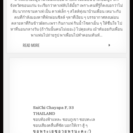
จังหวัดขอนแก่น จะเรียกว่าคาเฟ่ลับได้มั้ย? เพราะคนที่รู้ก็คงบอกว่าไม่
ลับ นากกขามคาเฟ่ เป็น คาเฟ่เล็ก ๆ สไตล์ทุ่งนาบ้านเพื่อน เหมาะกับ
คนที่กำลังมองหาที่พักผ่อนชิลล์ ๆหาที่เงียบ ๆ บรรยากาศสงบผ่อน
คลายหาที่กินข้าวผัดกะเพรา กินกาแฟ กินน้ำโซดาเย็น ๆ ให้ชื่นใจ ไป
หาที่นอนกลางวัน (ถ้าวันนั้นคนไม่เยอะ) ไปคุยเล่น เม้าท์มอยกับเพื่อน
พาแฟนไปถ่ายรูป พาเพื่อนไปทำคอนเท้นท์…
READ MORE
ปล่อยให้ชีวิต เดิน ช้า ๆ ที่ นากกขามคาเฟ่
SaiChi Chayapa F, 33
THAILAND
ชอบท้องฟ้าแหละ ชอบภูเขา ชอบทะเล
ชอบเสียงคลื่นที่ซัด บอกให้เรา สู้ ๆ
ข อ พ ร ะ เ ย ซู อ ว ย พ ร น ะ ค ะ :')