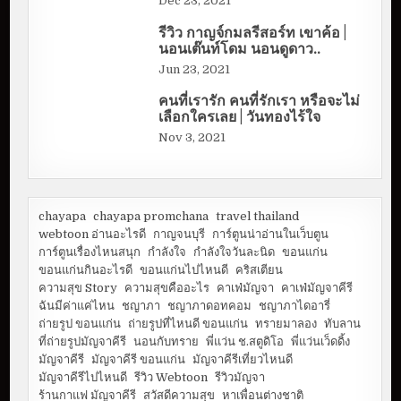
Dec 23, 2021
รีวิว กาญจ์กมลรีสอร์ท เขาค้อ |
นอนเต๊นท์โดม นอนดูดาว..
Jun 23, 2021
คนที่เรารัก คนที่รักเรา หรือจะไม่
เลือกใครเลย | วันทองไร้ใจ
Nov 3, 2021
chayapa
chayapa promchana
travel thailand
webtoon อ่านอะไรดี
กาญจนบุรี
การ์ตูนน่าอ่านในเว็บตูน
การ์ตูนเรื่องไหนสนุก
กำลังใจ
กำลังใจวันละนิด
ขอนแก่น
ขอนแก่นกินอะไรดี
ขอนแก่นไปไหนดี
คริสเตียน
ความสุข Story
ความสุขคืออะไร
คาเฟ่มัญจา
คาเฟ่มัญจาคีรี
ฉันมีค่าแค่ไหน
ชญาภา
ชญาภาดอทคอม
ชญาภาไดอารี่
ถ่ายรูป ขอนแก่น
ถ่ายรูปที่ไหนดี ขอนแก่น
ทรายมาลอง
ทับลาน
ที่ถ่ายรูปมัญจาคีรี
นอนกับทราย
พี่แว่น ช.สตูดิโอ
พี่แว่นเว็ดดิ้ง
มัญจาคีรี
มัญจาคีรี ขอนแก่น
มัญจาคีรีเที่ยวไหนดี
มัญจาคีรีไปไหนดี
รีวิว Webtoon
รีวิวมัญจา
ร้านกาแฟ มัญจาคีรี
สวัสดีความสุข
หาเพื่อนต่างชาติ