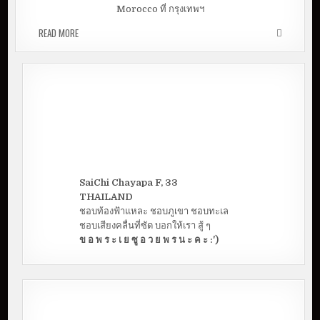
Morocco ที่ กรุงเทพฯ
READ MORE
หนีเที่ยวกรุงเทพกับเพื่อนแปลกหน้าจากโมรอคโค
SaiChi Chayapa F, 33
THAILAND
ชอบท้องฟ้าแหละ ชอบภูเขา ชอบทะเล
ชอบเสียงคลื่นที่ซัด บอกให้เรา สู้ ๆ
ข อ พ ร ะ เ ย ซู อ ว ย พ ร น ะ ค ะ :')