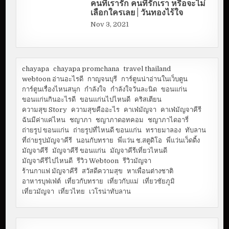
คนที่เรารัก คนที่รักเรา หรือจะไม่
เลือกใครเลย | วันทองไร้ใจ
Nov 3, 2021
chayapa
chayapa promchana
travel thailand
webtoon อ่านอะไรดี
กาญจนบุรี
การ์ตูนน่าอ่านในเว็บตูน
การ์ตูนเรื่องไหนสนุก
กำลังใจ
กำลังใจวันละนิด
ขอนแก่น
ขอนแก่นกินอะไรดี
ขอนแก่นไปไหนดี
คริสเตียน
ความสุข Story
ความสุขคืออะไร
คาเฟ่มัญจา
คาเฟ่มัญจาคีรี
ฉันมีค่าแค่ไหน
ชญาภา
ชญาภาดอทคอม
ชญาภาไดอารี่
ถ่ายรูป ขอนแก่น
ถ่ายรูปที่ไหนดี ขอนแก่น
ทรายมาลอง
ทับลาน
ที่ถ่ายรูปมัญจาคีรี
นอนกับทราย
พี่แว่น ช.สตูดิโอ
พี่แว่นเว็ดดิ้ง
มัญจาคีรี
มัญจาคีรี ขอนแก่น
มัญจาคีรีเที่ยวไหนดี
มัญจาคีรีไปไหนดี
รีวิว Webtoon
รีวิวมัญจา
ร้านกาแฟ มัญจาคีรี
สวัสดีความสุข
หาเพื่อนต่างชาติ
อาหารบุฟเฟ่ต์
เที่ยวกับทราย
เที่ยวกับแม่
เที่ยวชัยภูมิ
เที่ยวมัญจา
เที่ยวไทย
เวโรน่าทับลาน