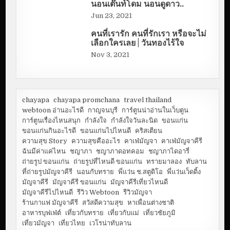
นอนเต๊นท์โดม นอนดูดาว..
Jun 23, 2021
คนที่เรารัก คนที่รักเรา หรือจะไม่
เลือกใครเลย | วันทองไร้ใจ
Nov 3, 2021
chayapa
chayapa promchana
travel thailand
webtoon อ่านอะไรดี
กาญจนบุรี
การ์ตูนน่าอ่านในเว็บตูน
การ์ตูนเรื่องไหนสนุก
กำลังใจ
กำลังใจวันละนิด
ขอนแก่น
ขอนแก่นกินอะไรดี
ขอนแก่นไปไหนดี
คริสเตียน
ความสุข Story
ความสุขคืออะไร
คาเฟ่มัญจา
คาเฟ่มัญจาคีรี
ฉันมีค่าแค่ไหน
ชญาภา
ชญาภาดอทคอม
ชญาภาไดอารี่
ถ่ายรูป ขอนแก่น
ถ่ายรูปที่ไหนดี ขอนแก่น
ทรายมาลอง
ทับลาน
ที่ถ่ายรูปมัญจาคีรี
นอนกับทราย
พี่แว่น ช.สตูดิโอ
พี่แว่นเว็ดดิ้ง
มัญจาคีรี
มัญจาคีรี ขอนแก่น
มัญจาคีรีเที่ยวไหนดี
มัญจาคีรีไปไหนดี
รีวิว Webtoon
รีวิวมัญจา
ร้านกาแฟ มัญจาคีรี
สวัสดีความสุข
หาเพื่อนต่างชาติ
อาหารบุฟเฟ่ต์
เที่ยวกับทราย
เที่ยวกับแม่
เที่ยวชัยภูมิ
เที่ยวมัญจา
เที่ยวไทย
เวโรน่าทับลาน