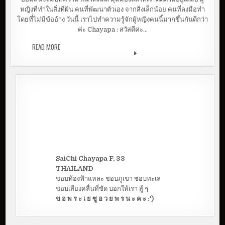
หญิงที่ทำในสิ่งที่ฝัน คนที่พัฒนาตัวเอง จากสิ่งเล็กน้อย คนที่ลงมือทำ
โดยที่่ไม่มีข้ออ้าง วันนี้ เราไปทำความรู้จักผู้หญิงคนนี้มากขึ้นกันดีกว่า
ค่ะ Chayapa : สวัสดีค่ะ…
READ MORE
ความสุขของ CEO ตื่นมามีลมหายใจ คือ โครตดี |
ออมสิน สุภัทรา
SaiChi Chayapa F, 33
THAILAND
ชอบท้องฟ้าแหละ ชอบภูเขา ชอบทะเล
ชอบเสียงคลื่นที่ซัด บอกให้เรา สู้ ๆ
ข อ พ ร ะ เ ย ซู อ ว ย พ ร น ะ ค ะ :')