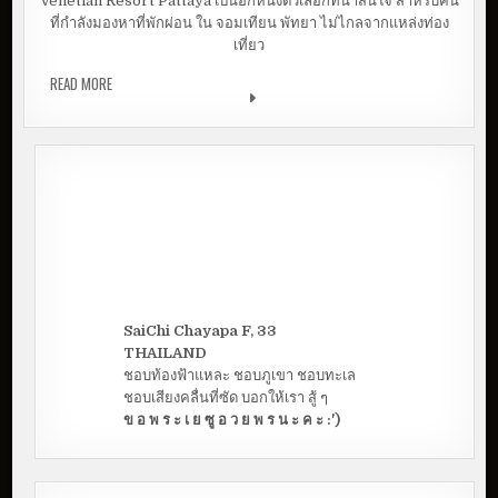
Venetian Resort Pattaya เป็นอีกหนึ่งตัวเลือกที่น่าสนใจ สำหรับคน
ที่กำลังมองหาที่พักผ่อน ใน จอมเทียน พัทยา ไม่ไกลจากแหล่งท่อง
เที่ยว
READ MORE
พักพัทยา สไตล์เวนิช อิตาลี่ ที่ VENETIAN RESORT | PATTAYA
SaiChi Chayapa F, 33
THAILAND
ชอบท้องฟ้าแหละ ชอบภูเขา ชอบทะเล
ชอบเสียงคลื่นที่ซัด บอกให้เรา สู้ ๆ
ข อ พ ร ะ เ ย ซู อ ว ย พ ร น ะ ค ะ :')