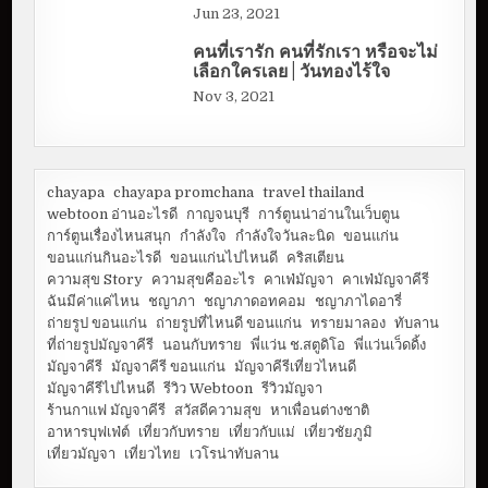
Jun 23, 2021
คนที่เรารัก คนที่รักเรา หรือจะไม่
เลือกใครเลย | วันทองไร้ใจ
Nov 3, 2021
chayapa
chayapa promchana
travel thailand
webtoon อ่านอะไรดี
กาญจนบุรี
การ์ตูนน่าอ่านในเว็บตูน
การ์ตูนเรื่องไหนสนุก
กำลังใจ
กำลังใจวันละนิด
ขอนแก่น
ขอนแก่นกินอะไรดี
ขอนแก่นไปไหนดี
คริสเตียน
ความสุข Story
ความสุขคืออะไร
คาเฟ่มัญจา
คาเฟ่มัญจาคีรี
ฉันมีค่าแค่ไหน
ชญาภา
ชญาภาดอทคอม
ชญาภาไดอารี่
ถ่ายรูป ขอนแก่น
ถ่ายรูปที่ไหนดี ขอนแก่น
ทรายมาลอง
ทับลาน
ที่ถ่ายรูปมัญจาคีรี
นอนกับทราย
พี่แว่น ช.สตูดิโอ
พี่แว่นเว็ดดิ้ง
มัญจาคีรี
มัญจาคีรี ขอนแก่น
มัญจาคีรีเที่ยวไหนดี
มัญจาคีรีไปไหนดี
รีวิว Webtoon
รีวิวมัญจา
ร้านกาแฟ มัญจาคีรี
สวัสดีความสุข
หาเพื่อนต่างชาติ
อาหารบุฟเฟ่ต์
เที่ยวกับทราย
เที่ยวกับแม่
เที่ยวชัยภูมิ
เที่ยวมัญจา
เที่ยวไทย
เวโรน่าทับลาน