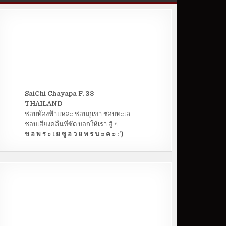
SaiChi Chayapa F, 33
THAILAND
ชอบท้องฟ้าแหละ ชอบภูเขา ชอบทะเล
ชอบเสียงคลื่นที่ซัด บอกให้เรา สู้ ๆ
ข อ พ ร ะ เ ย ซู อ ว ย พ ร น ะ ค ะ :')