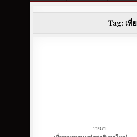
Tag:
เที
TRAVEL
Posted in