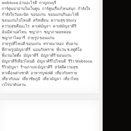
webtoon อ่านอะไรดี
กาญจนบุรี
การ์ตูนน่าอ่านในเว็บตูน
การ์ตูนเรื่องไหนสนุก
กำลังใจ
กำลังใจวันละนิด
ขอนแก่น
ขอนแก่นกินอะไรดี
ขอนแก่นไปไหนดี
คริสเตียน
ความสุข Story
ความสุขคืออะไร
คาเฟ่มัญจา
คาเฟ่มัญจาคีรี
ฉันมีค่าแค่ไหน
ชญาภา
ชญาภาดอทคอม
ชญาภาไดอารี่
ถ่ายรูป ขอนแก่น
ถ่ายรูปที่ไหนดี ขอนแก่น
ทรายมาลอง
ทับลาน
ที่ถ่ายรูปมัญจาคีรี
นอนกับทราย
พี่แว่น ช.สตูดิโอ
พี่แว่นเว็ดดิ้ง
มัญจาคีรี
มัญจาคีรี ขอนแก่น
มัญจาคีรีเที่ยวไหนดี
มัญจาคีรีไปไหนดี
รีวิว Webtoon
รีวิวมัญจา
ร้านกาแฟ มัญจาคีรี
สวัสดีความสุข
หาเพื่อนต่างชาติ
อาหารบุฟเฟ่ต์
เที่ยวกับทราย
เที่ยวกับแม่
เที่ยวชัยภูมิ
เที่ยวมัญจา
เที่ยวไทย
เวโรน่าทับลาน