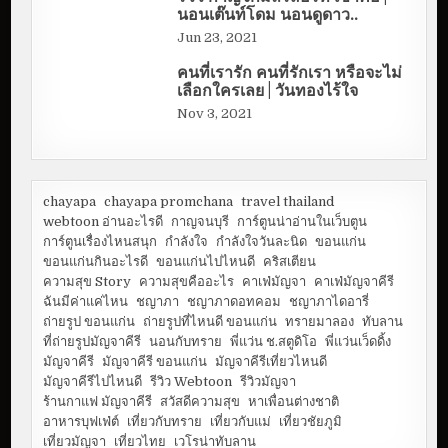
นอนเต๊นท์โดม นอนดูดาว..
Jun 23, 2021
คนที่เรารัก คนที่รักเรา หรือจะไม่
เลือกใครเลย | วันทองไร้ใจ
Nov 3, 2021
chayapa
chayapa promchana
travel thailand
webtoon อ่านอะไรดี
กาญจนบุรี
การ์ตูนน่าอ่านในเว็บตูน
การ์ตูนเรื่องไหนสนุก
กำลังใจ
กำลังใจวันละนิด
ขอนแก่น
ขอนแก่นกินอะไรดี
ขอนแก่นไปไหนดี
คริสเตียน
ความสุข Story
ความสุขคืออะไร
คาเฟ่มัญจา
คาเฟ่มัญจาคีรี
ฉันมีค่าแค่ไหน
ชญาภา
ชญาภาดอทคอม
ชญาภาไดอารี่
ถ่ายรูป ขอนแก่น
ถ่ายรูปที่ไหนดี ขอนแก่น
ทรายมาลอง
ทับลาน
ที่ถ่ายรูปมัญจาคีรี
นอนกับทราย
พี่แว่น ช.สตูดิโอ
พี่แว่นเว็ดดิ้ง
มัญจาคีรี
มัญจาคีรี ขอนแก่น
มัญจาคีรีเที่ยวไหนดี
มัญจาคีรีไปไหนดี
รีวิว Webtoon
รีวิวมัญจา
ร้านกาแฟ มัญจาคีรี
สวัสดีความสุข
หาเพื่อนต่างชาติ
อาหารบุฟเฟ่ต์
เที่ยวกับทราย
เที่ยวกับแม่
เที่ยวชัยภูมิ
เที่ยวมัญจา
เที่ยวไทย
เวโรน่าทับลาน