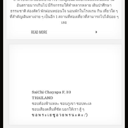
อันตรายมากเกินไป มีกิจกรรมให้ทำหลากหลาย เดินป่าศึกษา
ธรรมชาติ ส่องสัตว์ พักผ่อนหย่อนใจ นอนพักในโรงแรม กิน เที่ยวใด ๆ
ที่สำคัญเดินทางง่าย ๆ เป็นอีก 1 สถานที่ท่องเที่ยวที่สามารถไปได้บ่อย ๆ
เลย
READ MORE
เที่ยวอุทยานแห่งชาติเขาใหญ่
SaiChi Chayapa F, 33
THAILAND
ชอบท้องฟ้าแหละ ชอบภูเขา ชอบทะเล
ชอบเสียงคลื่นที่ซัด บอกให้เรา สู้ ๆ
ข อ พ ร ะ เ ย ซู อ ว ย พ ร น ะ ค ะ :')