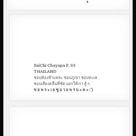
มหาวิทยาลัยขอนแก่น
SaiChi Chayapa F, 33
THAILAND
ชอบท้องฟ้าแหละ ชอบภูเขา ชอบทะเล
ชอบเสียงคลื่นที่ซัด บอกให้เรา สู้ ๆ
ข อ พ ร ะ เ ย ซู อ ว ย พ ร น ะ ค ะ :')