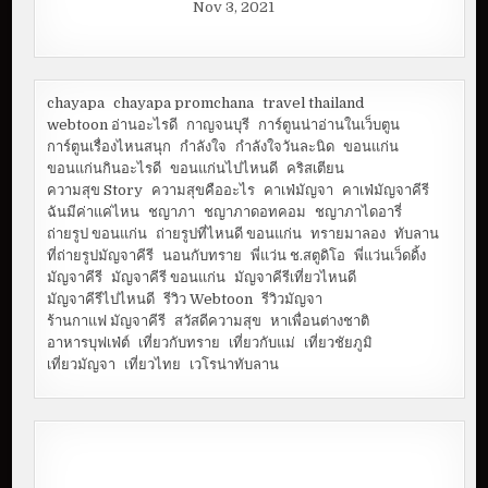
Nov 3, 2021
chayapa
chayapa promchana
travel thailand
webtoon อ่านอะไรดี
กาญจนบุรี
การ์ตูนน่าอ่านในเว็บตูน
การ์ตูนเรื่องไหนสนุก
กำลังใจ
กำลังใจวันละนิด
ขอนแก่น
ขอนแก่นกินอะไรดี
ขอนแก่นไปไหนดี
คริสเตียน
ความสุข Story
ความสุขคืออะไร
คาเฟ่มัญจา
คาเฟ่มัญจาคีรี
ฉันมีค่าแค่ไหน
ชญาภา
ชญาภาดอทคอม
ชญาภาไดอารี่
ถ่ายรูป ขอนแก่น
ถ่ายรูปที่ไหนดี ขอนแก่น
ทรายมาลอง
ทับลาน
ที่ถ่ายรูปมัญจาคีรี
นอนกับทราย
พี่แว่น ช.สตูดิโอ
พี่แว่นเว็ดดิ้ง
มัญจาคีรี
มัญจาคีรี ขอนแก่น
มัญจาคีรีเที่ยวไหนดี
มัญจาคีรีไปไหนดี
รีวิว Webtoon
รีวิวมัญจา
ร้านกาแฟ มัญจาคีรี
สวัสดีความสุข
หาเพื่อนต่างชาติ
อาหารบุฟเฟ่ต์
เที่ยวกับทราย
เที่ยวกับแม่
เที่ยวชัยภูมิ
เที่ยวมัญจา
เที่ยวไทย
เวโรน่าทับลาน