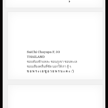
มหาวิทยาลัยขอนแก่น
SaiChi Chayapa F, 33
THAILAND
ชอบท้องฟ้าแหละ ชอบภูเขา ชอบทะเล
ชอบเสียงคลื่นที่ซัด บอกให้เรา สู้ ๆ
ข อ พ ร ะ เ ย ซู อ ว ย พ ร น ะ ค ะ :')