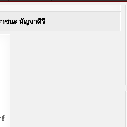
ราชนะ มัญจาคีรี
ิ์