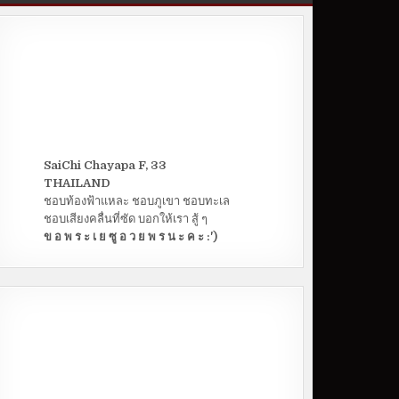
SaiChi Chayapa F, 33
THAILAND
ชอบท้องฟ้าแหละ ชอบภูเขา ชอบทะเล
ชอบเสียงคลื่นที่ซัด บอกให้เรา สู้ ๆ
ข อ พ ร ะ เ ย ซู อ ว ย พ ร น ะ ค ะ :')