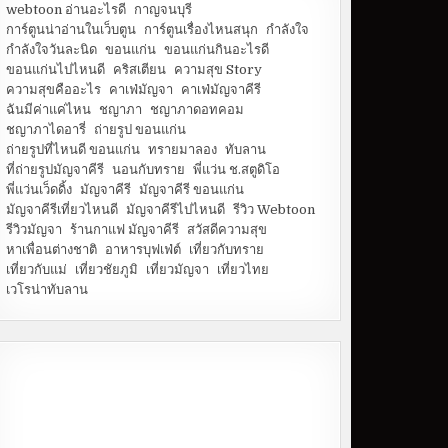
webtoon อ่านอะไรดี
กาญจนบุรี
การ์ตูนน่าอ่านในเว็บตูน
การ์ตูนเรื่องไหนสนุก
กำลังใจ
กำลังใจวันละนิด
ขอนแก่น
ขอนแก่นกินอะไรดี
ขอนแก่นไปไหนดี
คริสเตียน
ความสุข Story
ความสุขคืออะไร
คาเฟ่มัญจา
คาเฟ่มัญจาคีรี
ฉันมีค่าแค่ไหน
ชญาภา
ชญาภาดอทคอม
ชญาภาไดอารี่
ถ่ายรูป ขอนแก่น
ถ่ายรูปที่ไหนดี ขอนแก่น
ทรายมาลอง
ทับลาน
ที่ถ่ายรูปมัญจาคีรี
นอนกับทราย
พี่แว่น ช.สตูดิโอ
พี่แว่นเว็ดดิ้ง
มัญจาคีรี
มัญจาคีรี ขอนแก่น
มัญจาคีรีเที่ยวไหนดี
มัญจาคีรีไปไหนดี
รีวิว Webtoon
รีวิวมัญจา
ร้านกาแฟ มัญจาคีรี
สวัสดีความสุข
หาเพื่อนต่างชาติ
อาหารบุฟเฟ่ต์
เที่ยวกับทราย
เที่ยวกับแม่
เที่ยวชัยภูมิ
เที่ยวมัญจา
เที่ยวไทย
เวโรน่าทับลาน