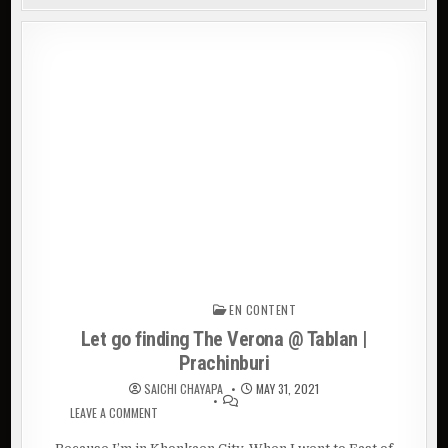
EN CONTENT
Posted in
Let go finding The Verona @ Tablan |
Prachinburi
SAICHI CHAYAPA
MAY 31, 2021
LEAVE A COMMENT
ON LET GO FINDING THE VERONA @ TABLAN |
PRACHINBURI