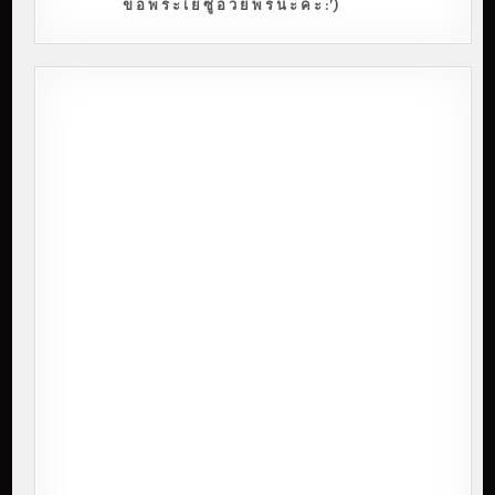
ข อ พ ร ะ เ ย ซู อ ว ย พ ร น ะ ค ะ :')