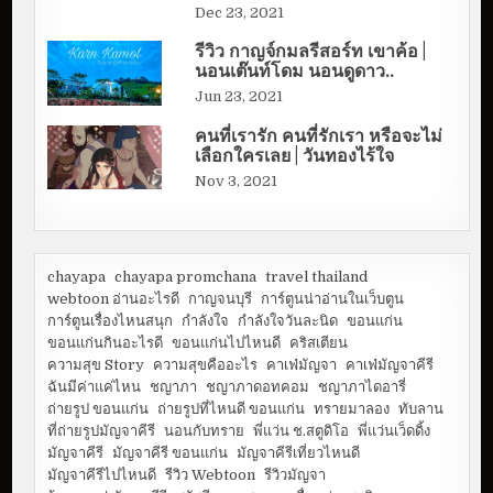
Dec 23, 2021
รีวิว กาญจ์กมลรีสอร์ท เขาค้อ |
นอนเต๊นท์โดม นอนดูดาว..
Jun 23, 2021
คนที่เรารัก คนที่รักเรา หรือจะไม่
เลือกใครเลย | วันทองไร้ใจ
Nov 3, 2021
chayapa
chayapa promchana
travel thailand
webtoon อ่านอะไรดี
กาญจนบุรี
การ์ตูนน่าอ่านในเว็บตูน
การ์ตูนเรื่องไหนสนุก
กำลังใจ
กำลังใจวันละนิด
ขอนแก่น
ขอนแก่นกินอะไรดี
ขอนแก่นไปไหนดี
คริสเตียน
ความสุข Story
ความสุขคืออะไร
คาเฟ่มัญจา
คาเฟ่มัญจาคีรี
ฉันมีค่าแค่ไหน
ชญาภา
ชญาภาดอทคอม
ชญาภาไดอารี่
ถ่ายรูป ขอนแก่น
ถ่ายรูปที่ไหนดี ขอนแก่น
ทรายมาลอง
ทับลาน
ที่ถ่ายรูปมัญจาคีรี
นอนกับทราย
พี่แว่น ช.สตูดิโอ
พี่แว่นเว็ดดิ้ง
มัญจาคีรี
มัญจาคีรี ขอนแก่น
มัญจาคีรีเที่ยวไหนดี
มัญจาคีรีไปไหนดี
รีวิว Webtoon
รีวิวมัญจา