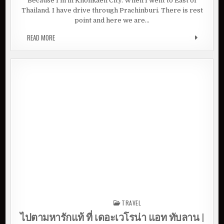
Because I’m in Khonkaen City. When I went to East of
Thailand. I have drive through Prachinburi. There is rest
point and here we are…
READ MORE
LET GO FINDING THE VERONA @ TABLAN | PRACHINBURI
TRAVEL
Posted in
ไปตามหารักแท้ ที่ เดอะเวโรน่า แอท ทับลาน |