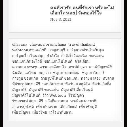
คนที่เรารัก คนที่รักเรา หรือจะไม่
เลือกใครเลย | วันทองไร้ใจ
Nov 3, 2021
chayapa
chayapa promchana
travel thailand
webtoon อ่านอะไรดี
กาญจนบุรี
การ์ตูนน่าอ่านในเว็บตูน
การ์ตูนเรื่องไหนสนุก
กำลังใจ
กำลังใจวันละนิด
ขอนแก่น
ขอนแก่นกินอะไรดี
ขอนแก่นไปไหนดี
คริสเตียน
ความสุข Story
ความสุขคืออะไร
คาเฟ่มัญจา
คาเฟ่มัญจาคีรี
ฉันมีค่าแค่ไหน
ชญาภา
ชญาภาดอทคอม
ชญาภาไดอารี่
ถ่ายรูป ขอนแก่น
ถ่ายรูปที่ไหนดี ขอนแก่น
ทรายมาลอง
ทับลาน
ที่ถ่ายรูปมัญจาคีรี
นอนกับทราย
พี่แว่น ช.สตูดิโอ
พี่แว่นเว็ดดิ้ง
มัญจาคีรี
มัญจาคีรี ขอนแก่น
มัญจาคีรีเที่ยวไหนดี
มัญจาคีรีไปไหนดี
รีวิว Webtoon
รีวิวมัญจา
ร้านกาแฟ มัญจาคีรี
สวัสดีความสุข
หาเพื่อนต่างชาติ
อาหารบุฟเฟ่ต์
เที่ยวกับทราย
เที่ยวกับแม่
เที่ยวชัยภูมิ
เที่ยวมัญจา
เที่ยวไทย
เวโรน่าทับลาน