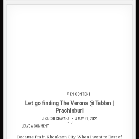
EN CONTENT
Posted in
Let go finding The Verona @ Tablan |
Prachinburi
SAICHI CHAYAPA
MAY 31, 2021
LEAVE A COMMENT
ON LET GO FINDING THE VERONA @ TABLAN |
PRACHINBURI
Because I’m in Khonkaen City. When I went to East of