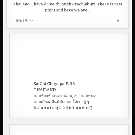
Thailand. I have drive through Prachinburi. There is rest
point and here we are…
READ MORE
LET GO FINDING THE VERONA @ TABLAN | PRACHINBURI
SaiChi Chayapa F, 33
THAILAND
ชอบท้องฟ้าแหละ ชอบภูเขา ชอบทะเล
ชอบเสียงคลื่นที่ซัด บอกให้เรา สู้ ๆ
ข อ พ ร ะ เ ย ซู อ ว ย พ ร น ะ ค ะ :')