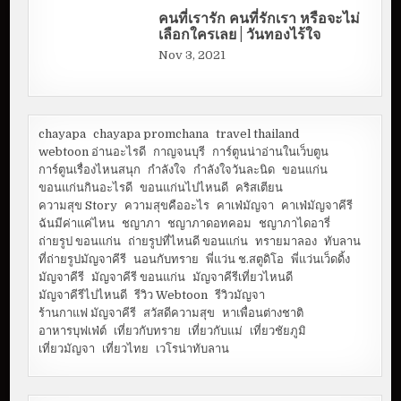
คนที่เรารัก คนที่รักเรา หรือจะไม่
เลือกใครเลย | วันทองไร้ใจ
Nov 3, 2021
chayapa
chayapa promchana
travel thailand
webtoon อ่านอะไรดี
กาญจนบุรี
การ์ตูนน่าอ่านในเว็บตูน
การ์ตูนเรื่องไหนสนุก
กำลังใจ
กำลังใจวันละนิด
ขอนแก่น
ขอนแก่นกินอะไรดี
ขอนแก่นไปไหนดี
คริสเตียน
ความสุข Story
ความสุขคืออะไร
คาเฟ่มัญจา
คาเฟ่มัญจาคีรี
ฉันมีค่าแค่ไหน
ชญาภา
ชญาภาดอทคอม
ชญาภาไดอารี่
ถ่ายรูป ขอนแก่น
ถ่ายรูปที่ไหนดี ขอนแก่น
ทรายมาลอง
ทับลาน
ที่ถ่ายรูปมัญจาคีรี
นอนกับทราย
พี่แว่น ช.สตูดิโอ
พี่แว่นเว็ดดิ้ง
มัญจาคีรี
มัญจาคีรี ขอนแก่น
มัญจาคีรีเที่ยวไหนดี
มัญจาคีรีไปไหนดี
รีวิว Webtoon
รีวิวมัญจา
ร้านกาแฟ มัญจาคีรี
สวัสดีความสุข
หาเพื่อนต่างชาติ
อาหารบุฟเฟ่ต์
เที่ยวกับทราย
เที่ยวกับแม่
เที่ยวชัยภูมิ
เที่ยวมัญจา
เที่ยวไทย
เวโรน่าทับลาน