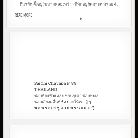
ดีน่าพัก ตั้งอยู่ริมหาดคลองพร้าว ที่พักอยู่ติดชายหาดเลยค่ะ
READ MORE
BARALI BEACH RESORT KOH CHANG, TRAT | ที่พักโรแมนติก
กลิ่นไอบาหลี
SaiChi Chayapa F, 33
THAILAND
ชอบท้องฟ้าแหละ ชอบภูเขา ชอบทะเล
ชอบเสียงคลื่นที่ซัด บอกให้เรา สู้ ๆ
ข อ พ ร ะ เ ย ซู อ ว ย พ ร น ะ ค ะ :')