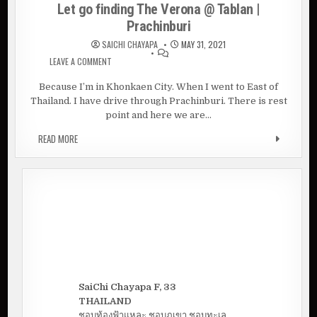
Let go finding The Verona @ Tablan |
Prachinburi
SAICHI CHAYAPA
MAY 31, 2021
LEAVE A COMMENT
ON LET GO FINDING THE VERONA @ TABLAN |
PRACHINBURI
Because I’m in Khonkaen City. When I went to East of
Thailand. I have drive through Prachinburi. There is rest
point and here we are…
READ MORE
LET GO FINDING THE VERONA @ TABLAN | PRACHINBURI
SaiChi Chayapa F, 33
THAILAND
ชอบท้องฟ้าแหละ ชอบภูเขา ชอบทะเล