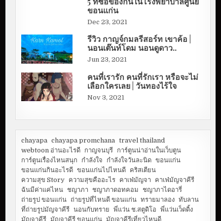
5 ที่ซื้อของกินในโรงพยาบาลศูนย์
ขอนแก่น
Dec 23, 2021
รีวิว กาญจ์กมลรีสอร์ท เขาค้อ |
นอนเต๊นท์โดม นอนดูดาว..
Jun 23, 2021
คนที่เรารัก คนที่รักเรา หรือจะไม่
เลือกใครเลย | วันทองไร้ใจ
Nov 3, 2021
chayapa
chayapa promchana
travel thailand
webtoon อ่านอะไรดี
กาญจนบุรี
การ์ตูนน่าอ่านในเว็บตูน
การ์ตูนเรื่องไหนสนุก
กำลังใจ
กำลังใจวันละนิด
ขอนแก่น
ขอนแก่นกินอะไรดี
ขอนแก่นไปไหนดี
คริสเตียน
ความสุข Story
ความสุขคืออะไร
คาเฟ่มัญจา
คาเฟ่มัญจาคีรี
ฉันมีค่าแค่ไหน
ชญาภา
ชญาภาดอทคอม
ชญาภาไดอารี่
ถ่ายรูป ขอนแก่น
ถ่ายรูปที่ไหนดี ขอนแก่น
ทรายมาลอง
ทับลาน
ที่ถ่ายรูปมัญจาคีรี
นอนกับทราย
พี่แว่น ช.สตูดิโอ
พี่แว่นเว็ดดิ้ง
มัญจาคีรี
มัญจาคีรี ขอนแก่น
มัญจาคีรีเที่ยวไหนดี