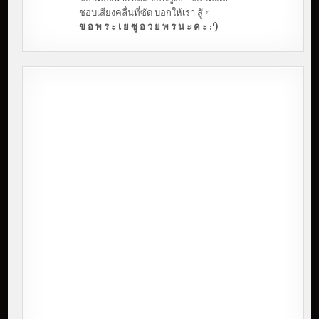
ชอบเสียงคลื่นที่ซัด บอกให้เรา สู้ ๆ
ข อ พ ร ะ เ ย ซู อ ว ย พ ร น ะ ค ะ :')