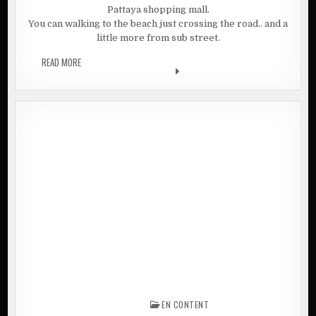
Pattaya shopping mall.
You can walking to the beach just crossing the road.. and a
little more from sub street.
READ MORE
VISTA HOTEL PATTAYA | ARE YOU LOOKING FOR HOTEL IN
PATTAYA?
EN CONTENT
Posted in