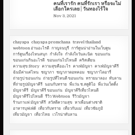
คนที่เรารัก คนที่รักเรา หรือจะไม่
เลือกใครเลย | วันทองไร้ใจ
Nov 3, 2021
chayapa
chayapa promchana
travel thailand
webtoon อ่านอะไรดี
กาญจนบุรี
การ์ตูนน่าอ่านในเว็บตูน
การ์ตูนเรื่องไหนสนุก
กำลังใจ
กำลังใจวันละนิด
ขอนแก่น
ขอนแก่นกินอะไรดี
ขอนแก่นไปไหนดี
คริสเตียน
ความสุข Story
ความสุขคืออะไร
คาเฟ่มัญจา
คาเฟ่มัญจาคีรี
ฉันมีค่าแค่ไหน
ชญาภา
ชญาภาดอทคอม
ชญาภาไดอารี่
ถ่ายรูป ขอนแก่น
ถ่ายรูปที่ไหนดี ขอนแก่น
ทรายมาลอง
ทับลาน
ที่ถ่ายรูปมัญจาคีรี
นอนกับทราย
พี่แว่น ช.สตูดิโอ
พี่แว่นเว็ดดิ้ง
มัญจาคีรี
มัญจาคีรี ขอนแก่น
มัญจาคีรีเที่ยวไหนดี
มัญจาคีรีไปไหนดี
รีวิว Webtoon
รีวิวมัญจา
ร้านกาแฟ มัญจาคีรี
สวัสดีความสุข
หาเพื่อนต่างชาติ
อาหารบุฟเฟ่ต์
เที่ยวกับทราย
เที่ยวกับแม่
เที่ยวชัยภูมิ
เที่ยวมัญจา
เที่ยวไทย
เวโรน่าทับลาน