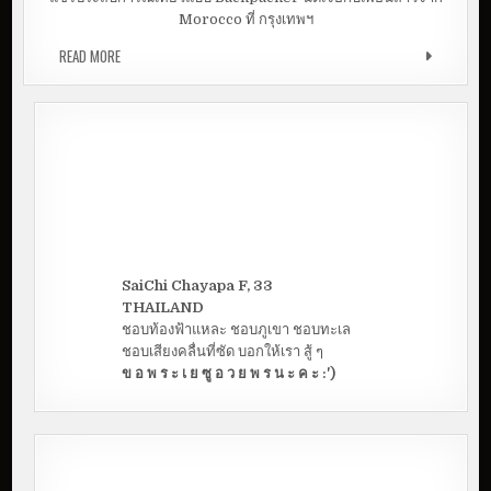
Morocco ที่ กรุงเทพฯ
READ MORE
หนีเที่ยวกรุงเทพกับเพื่อนแปลกหน้าจากโมรอคโค
SaiChi Chayapa F, 33
THAILAND
ชอบท้องฟ้าแหละ ชอบภูเขา ชอบทะเล
ชอบเสียงคลื่นที่ซัด บอกให้เรา สู้ ๆ
ข อ พ ร ะ เ ย ซู อ ว ย พ ร น ะ ค ะ :')