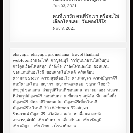
Jun 23, 2021
คนที่เรารัก คนที่รักเรา หรือจะไม่
เลือกใครเลย | วันทองไร้ใจ
Nov 3, 2021
chayapa
chayapa promchana
travel thailand
webtoon อ่านอะไรดี
กาญจนบุรี
การ์ตูนน่าอ่านในเว็บตูน
การ์ตูนเรื่องไหนสนุก
กำลังใจ
กำลังใจวันละนิด
ขอนแก่น
ขอนแก่นกินอะไรดี
ขอนแก่นไปไหนดี
คริสเตียน
ความสุข Story
ความสุขคืออะไร
คาเฟ่มัญจา
คาเฟ่มัญจาคีรี
ฉันมีค่าแค่ไหน
ชญาภา
ชญาภาดอทคอม
ชญาภาไดอารี่
ถ่ายรูป ขอนแก่น
ถ่ายรูปที่ไหนดี ขอนแก่น
ทรายมาลอง
ทับลาน
ที่ถ่ายรูปมัญจาคีรี
นอนกับทราย
พี่แว่น ช.สตูดิโอ
พี่แว่นเว็ดดิ้ง
มัญจาคีรี
มัญจาคีรี ขอนแก่น
มัญจาคีรีเที่ยวไหนดี
มัญจาคีรีไปไหนดี
รีวิว Webtoon
รีวิวมัญจา
ร้านกาแฟ มัญจาคีรี
สวัสดีความสุข
หาเพื่อนต่างชาติ
อาหารบุฟเฟ่ต์
เที่ยวกับทราย
เที่ยวกับแม่
เที่ยวชัยภูมิ
เที่ยวมัญจา
เที่ยวไทย
เวโรน่าทับลาน