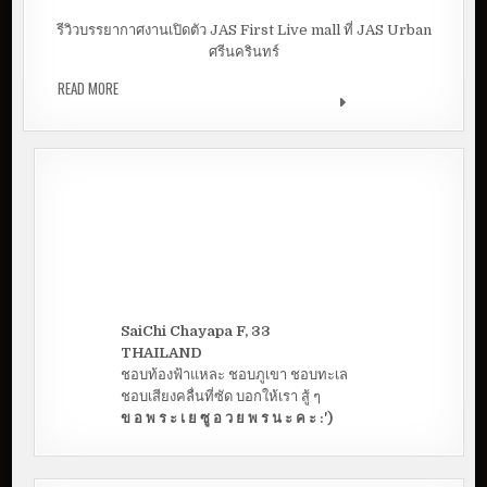
LIVE CREATOR สังกัด VEGA CREATOR
รีวิวบรรยากาศงานเปิดตัว JAS First Live mall ที่ JAS Urban
ศรีนครินทร์
READ MORE
JAS FIRST LIVE MALL | ลองไปไลฟ์นอกสถานที่ ในฐานะ
LIVE CREATOR สังกัด VEGA CREATOR
SaiChi Chayapa F, 33
THAILAND
ชอบท้องฟ้าแหละ ชอบภูเขา ชอบทะเล
ชอบเสียงคลื่นที่ซัด บอกให้เรา สู้ ๆ
ข อ พ ร ะ เ ย ซู อ ว ย พ ร น ะ ค ะ :')