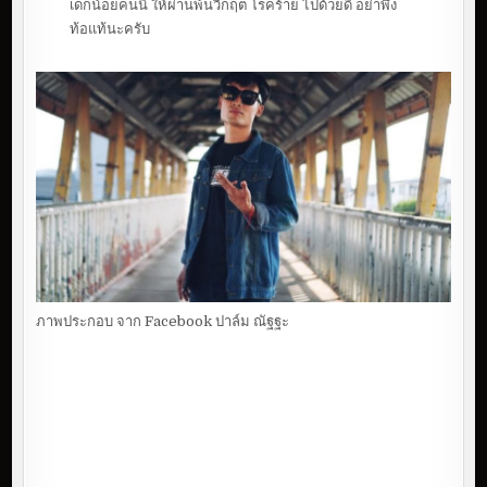
เด็กน้อยคนนี้ ให้ผ่านพ้นวิกฤต โรคร้าย ไปด้วยดี อย่าพึ่ง
ท้อแท้นะครับ
ภาพประกอบ จาก Facebook ปาล์ม ณัฐฐะ