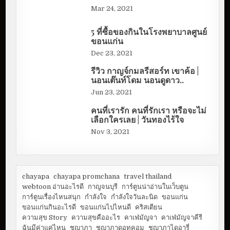
Mar 24, 2021
5 ที่ซื้อของกินในโรงพยาบาลศูนย์
ขอนแก่น
Dec 23, 2021
รีวิว กาญจ์กมลรีสอร์ท เขาค้อ |
นอนเต๊นท์โดม นอนดูดาว..
Jun 23, 2021
คนที่เรารัก คนที่รักเรา หรือจะไม่
เลือกใครเลย | วันทองไร้ใจ
Nov 3, 2021
chayapa
chayapa promchana
travel thailand
webtoon อ่านอะไรดี
กาญจนบุรี
การ์ตูนน่าอ่านในเว็บตูน
การ์ตูนเรื่องไหนสนุก
กำลังใจ
กำลังใจวันละนิด
ขอนแก่น
ขอนแก่นกินอะไรดี
ขอนแก่นไปไหนดี
คริสเตียน
ความสุข Story
ความสุขคืออะไร
คาเฟ่มัญจา
คาเฟ่มัญจาคีรี
ฉันมีค่าแค่ไหน
ชญาภา
ชญาภาดอทคอม
ชญาภาไดอารี่