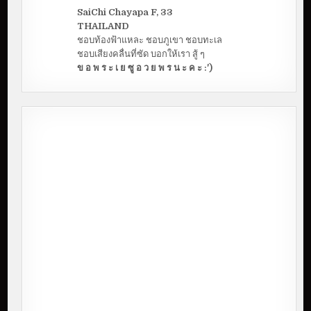
SaiChi Chayapa F, 33
THAILAND
ชอบท้องฟ้าแหละ ชอบภูเขา ชอบทะเล
ชอบเสียงคลื่นที่ซัด บอกให้เรา สู้ ๆ
ข อ พ ร ะ เ ย ซู อ ว ย พ ร น ะ ค ะ :')