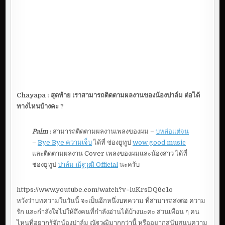
Chayapa : สุดท้าย เราสามารถติดตามผลงานของน้องปาล์ม ต่อได้
ทางไหนบ้างคะ
?
Palm
: สามารถติดตามผลงานเพลงของผม –
บ่หล่อแต่จน
–
Bye Bye ความเจ็บ
ได้ที่ ช่องยูทูป
wow good music
และติดตามผลงาน Cover เพลงของผมและน้องสาว ได้ที่
ช่องยูทูป
ปาล์ม ณัฐวุฒิ Official
นะครับ
https://www.youtube.com/watch?v=luKrsDQ6e1o
หวังว่าบทความในวันนี้ จะเป็นอีกหนึ่งบทความ ที่สามารถส่งต่อ ความ
รัก และกำลังใจไปให้ถึงคนที่กำลังอ่านได้บ้างนะคะ ส่วนเพื่อน ๆ คน
ไหนที่อยากรู้จักน้องปาล์ม ณัฐวุฒิมากกว่านี้ หรืออยากสนับสนุนความ