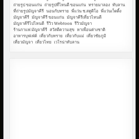
ถ่ายรูป ขอนแก่น
ถ่ายรูปที่ไหนดี ขอนแก่น
ทรายมาลอง
ทับลาน
ที่ถ่ายรูปมัญจาคีรี
นอนกับทราย
พี่แว่น ช.สตูดิโอ
พี่แว่นเว็ดดิ้ง
มัญจาคีรี
มัญจาคีรี ขอนแก่น
มัญจาคีรีเที่ยวไหนดี
มัญจาคีรีไปไหนดี
รีวิว Webtoon
รีวิวมัญจา
ร้านกาแฟ มัญจาคีรี
สวัสดีความสุข
หาเพื่อนต่างชาติ
อาหารบุฟเฟ่ต์
เที่ยวกับทราย
เที่ยวกับแม่
เที่ยวชัยภูมิ
เที่ยวมัญจา
เที่ยวไทย
เวโรน่าทับลาน