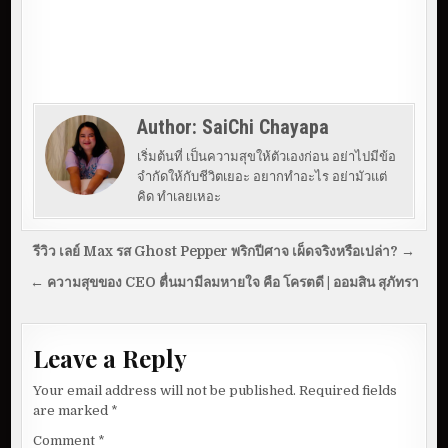
Author:
SaiChi Chayapa
เริ่มต้นที่ เป็นความสุขให้ตัวเองก่อน อย่าไปมีข้อ
จำกัดให้กับชีวิตเยอะ อยากทำอะไร อย่ามัวแต่
คิด ทำเลยเหอะ
P
รีวิว เลย์ Max รส Ghost Pepper พริกปีศาจ เผ็ดจริงหรือเปล่า? →
o
← ความสุขของ CEO ตื่นมามีลมหายใจ คือ โครตดี | ออมสิน สุภัทรา
s
t
Leave a Reply
n
a
Your email address will not be published.
Required fields
v
are marked
*
Comment
*