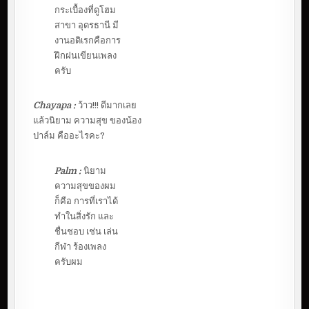
กระเบื้องที่ดูโฮม
สาขา อุดรธานี มี
งานอดิเรกคือการ
ฝึกฝนเขียนเพลง
ครับ
Chayapa :
ว้าว!!! ดีมากเลย
แล้วนิยาม ความสุข ของน้อง
ปาล์ม คืออะไรคะ?
Palm :
นิยาม
ความสุขของผม
ก็คือ การที่เราได้
ทำในสิ่งรัก และ
ชื่นชอบ เช่น เล่น
กีฬา ร้องเพลง
ครับผม