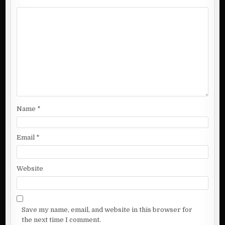
i
g
a
t
i
o
n
Name
*
Email
*
Website
Save my name, email, and website in this browser for
the next time I comment.