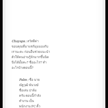
Chayapa :
สวัสดีค่า
ขอบคุณที่มาแชร์มุมมองกับ
เรานะคะ ก่อนอื่นช่วยแนะนำ
ตัวให้คนอ่านรู้จักมากขึ้นนิด
นึงได้มั้ยคะ? ชื่ออะไร? ทำ
อะไรบ้างตอนนี้?
Palm :
ชื่อ นาย
ณัฐวุฒิ พันวงษ์
ชื่อเล่น ปาล์ม
ครับ ตอนนี้กำลัง
ทำงาน เป็น
พนักงาน PC คิ้ว