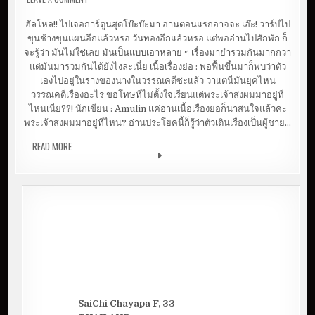
บุรี
ฮัลโหล!! ไปเจอการ์ตูนสุดโบ๊ะบ๊ะมา อ่านตอนแรกอาจจะ เอ๊ะ! วาร์ปไป
ขุนช้างขุนแผนอีกแล้วหรอ วันทองอีกแล้วหรอ แต่พออ่านไปสักพัก ก็
จะรู้ว่า มันไม่ใช่เลย มันเป็นแบบเอาหลาย ๆ เรื่องมายำรวมกันมากกว่า
แต่มันมารวมกันได้ยังไงล่ะเนี่ย เนื้อเรื่องย่อ : พอฟื้นขึ้นมาก็พบว่าตัว
เองไปอยู่ในร่างของนางในวรรณคดีซะแล้ว ว่าแต่นี่มันยุคไหน
วรรณคดีเรื่องอะไร ขอโทษที่ไม่ตั้งใจเรียนแต่พระเจ้าส่งผมมาอยู่ที่
ไหนเนี่ย??! นักเขียน : Amulin แค่อ่านเนื้อเรื่องย่อก็น่าสนใจแล้วค่ะ
พระเจ้าส่งผมมาอยู่ที่ไหน? อ่านประโยคนี้ก็รู้ว่าตัวเดินเรื่องเป็นผู้ชาย…
READ MORE
[WEBTOON] วันทองจะงามสักเพียงไร จึงต้องใจระตูทุกบุรี
SaiChi Chayapa F, 33