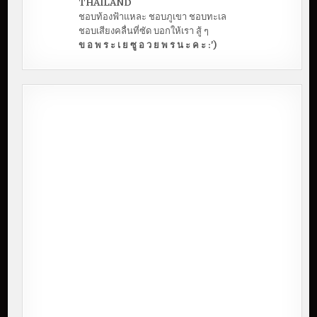
THAILAND
ชอบท้องฟ้าแหละ ชอบภูเขา ชอบทะเล
ชอบเสียงคลื่นที่ซัด บอกให้เรา สู้ ๆ
ข อ พ ร ะ เ ย ซู อ ว ย พ ร น ะ ค ะ :')