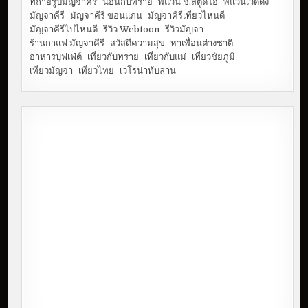
ที่ถ่ายรูปมัญจาคีรี
นอนกับทราย
พี่แว่น ช.สตูดิโอ
พี่แว่นเว็ดดิ้ง
มัญจาคีรี
มัญจาคีรี ขอนแก่น
มัญจาคีรีเที่ยวไหนดี
มัญจาคีรีไปไหนดี
รีวิว Webtoon
รีวิวมัญจา
ร้านกาแฟ มัญจาคีรี
สวัสดีความสุข
หาเพื่อนต่างชาติ
อาหารบุฟเฟ่ต์
เที่ยวกับทราย
เที่ยวกับแม่
เที่ยวชัยภูมิ
เที่ยวมัญจา
เที่ยวไทย
เวโรน่าทับลาน