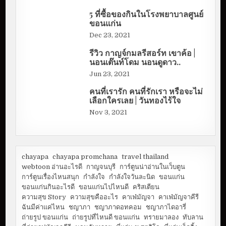
5 ที่ซื้อของกินในโรงพยาบาลศูนย์
ขอนแก่น
Dec 23, 2021
รีวิว กาญจ์กมลรีสอร์ท เขาค้อ |
นอนเต๊นท์โดม นอนดูดาว..
Jun 23, 2021
คนที่เรารัก คนที่รักเรา หรือจะไม่
เลือกใครเลย | วันทองไร้ใจ
Nov 3, 2021
chayapa
chayapa promchana
travel thailand
webtoon อ่านอะไรดี
กาญจนบุรี
การ์ตูนน่าอ่านในเว็บตูน
การ์ตูนเรื่องไหนสนุก
กำลังใจ
กำลังใจวันละนิด
ขอนแก่น
ขอนแก่นกินอะไรดี
ขอนแก่นไปไหนดี
คริสเตียน
ความสุข Story
ความสุขคืออะไร
คาเฟ่มัญจา
คาเฟ่มัญจาคีรี
ฉันมีค่าแค่ไหน
ชญาภา
ชญาภาดอทคอม
ชญาภาไดอารี่
ถ่ายรูป ขอนแก่น
ถ่ายรูปที่ไหนดี ขอนแก่น
ทรายมาลอง
ทับลาน