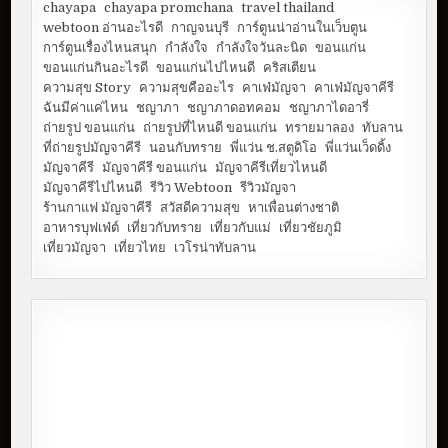
chayapa
chayapa promchana
travel thailand
webtoon อ่านอะไรดี
กาญจนบุรี
การ์ตูนน่าอ่านในเว็บตูน
การ์ตูนเรื่องไหนสนุก
กำลังใจ
กำลังใจวันละนิด
ขอนแก่น
ขอนแก่นกินอะไรดี
ขอนแก่นไปไหนดี
คริสเตียน
ความสุข Story
ความสุขคืออะไร
คาเฟ่มัญจา
คาเฟ่มัญจาคีรี
ฉันมีค่าแค่ไหน
ชญาภา
ชญาภาดอทคอม
ชญาภาไดอารี่
ถ่ายรูป ขอนแก่น
ถ่ายรูปที่ไหนดี ขอนแก่น
ทรายมาลอง
ทับลาน
ที่ถ่ายรูปมัญจาคีรี
นอนกับทราย
พี่แว่น ช.สตูดิโอ
พี่แว่นเว็ดดิ้ง
มัญจาคีรี
มัญจาคีรี ขอนแก่น
มัญจาคีรีเที่ยวไหนดี
มัญจาคีรีไปไหนดี
รีวิว Webtoon
รีวิวมัญจา
ร้านกาแฟ มัญจาคีรี
สวัสดีความสุข
หาเพื่อนต่างชาติ
อาหารบุฟเฟ่ต์
เที่ยวกับทราย
เที่ยวกับแม่
เที่ยวชัยภูมิ
เที่ยวมัญจา
เที่ยวไทย
เวโรน่าทับลาน