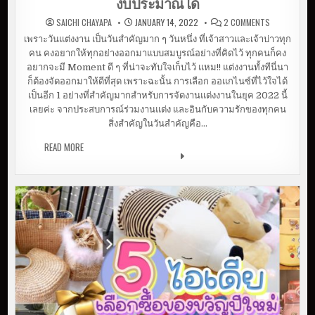
งบประมาณได้
O
SAICHI CHAYAPA
JANUARY 14, 2022
2 COMMENTS
N
[
เพราะวันแต่งงาน เป็นวันสำคัญมาก ๆ วันหนึ่ง ที่เจ้าสาวและเจ้าบ่าวทุก
แ
คน คงอยากให้ทุกอย่างออกมาแบบสมบูรณ์อย่างที่คิดไว้ ทุกคนก็คง
น
ะ
อยากจะมี Moment ดี ๆ ที่น่าจะทับใจเก็บไว้ แหม!! แต่งงานทั้งทีนี่นา
นำ
]
ก็ต้องจัดออกมาให้ดีที่สุด เพราะฉะนั้น การเลือก ออแกไนซ์ที่ไว้ใจได้
ช
เป็นอีก 1 อย่างที่สำคัญมากสำหรับการจัดงานแต่งงานในยุค 2022 นี้
.
ส
เลยค่ะ จากประสบการณ์ร่วมงานแต่ง และอินกับความรักของทุกคน
ตู
ดิ
สิ่งสำคัญในวันสำคัญคือ…
โ
อ
READ MORE
[แนะนำ] ช.สตูดิโอ จัดงานแต่งสวย คุยง่าย คุมงบ
จั
ประมาณได้
ด
ง
า
น
แ
ต่
ง
ส
ว
ย
คุ
ย
ง่
า
ย
คุ
ม
ง
บ