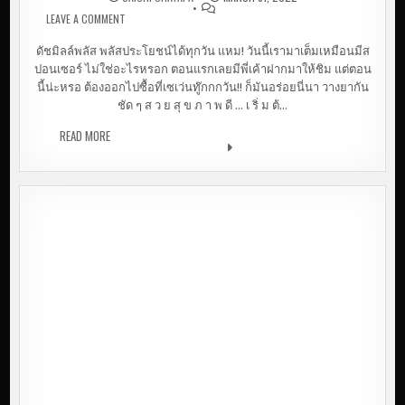
LEAVE A COMMENT
ON บันทึกคลั่งรัก โยเกิร์ตพร้อมดื่ม DUCH MILL PLUS+
PROBIOTIC
ดัชมิลล์พลัส พลัสประโยชน์ได้ทุกวัน แหม! วันนี้เรามาเต็มเหมือนมีส
ปอนเซอร์ ไม่ใช่อะไรหรอก ตอนแรกเลยมีพี่เค้าฝากมาให้ชิม แต่ตอน
นี้น่ะหรอ ต้องออกไปซื้อที่เซเว่นทู๊กกกวัน!! ก็มันอร่อยนี่นา วางยากัน
ชัด ๆ ส ว ย สุ ข ภ า พ ดี … เ ริ่ ม ต้…
READ MORE
บันทึกคลั่งรัก โยเกิร์ตพร้อมดื่ม DUCH MILL PLUS+
PROBIOTIC