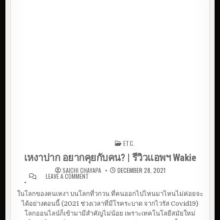
ศ
ษ
สุ
ด
C
U
T
E
ร
า
ค
า
เ
บ
า
ๆ
ETC.
Posted in
เหงาปาก อยากคุยกับคน? | รีวิวแอพฯ Wakie
SAICHI CHAYAPA
DECEMBER 28, 2021
LEAVE A COMMENT
ON เหงาปาก อยากคุยกับคน? | รีวิวแอพฯ
WAKIE
ในโลกของคนเหงา บนโลกที่วกวน ที่คนออกไปไหนมาไหนไม่ค่อยจะ
ได้อย่างตอนนี้ (2021 ช่วงเวลาที่มีโรคระบาด จากไวรัส Covid19)
โลกออนไลน์ก็เข้ามามีสำคัญไม่น้อย เพราะเทคโนโลยีสมัยใหม่