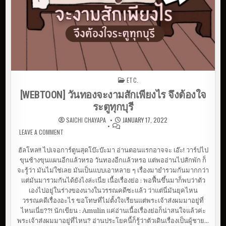
ง
อี
ก
กี่
ที
ก็
เ
พ
ร
า
ะ
ETC.
Posted in
[WEBTOON] วันทองจะงามสักเพียงไร จึงต้องใจ
ระตูทุกบุรี
SAICHI CHAYAPA
JANUARY 17, 2022
LEAVE A COMMENT
ON [WEBTOON] วันทองจะงามสักเพียงไร จึงต้องใจระตูทุก
บุรี
ฮัลโหล!! ไปเจอการ์ตูนสุดโบ๊ะบ๊ะมา อ่านตอนแรกอาจจะ เอ๊ะ! วาร์ปไป
ขุนช้างขุนแผนอีกแล้วหรอ วันทองอีกแล้วหรอ แต่พออ่านไปสักพัก ก็
จะรู้ว่า มันไม่ใช่เลย มันเป็นแบบเอาหลาย ๆ เรื่องมายำรวมกันมากกว่า
แต่มันมารวมกันได้ยังไงล่ะเนี่ย เนื้อเรื่องย่อ : พอฟื้นขึ้นมาก็พบว่าตัว
เองไปอยู่ในร่างของนางในวรรณคดีซะแล้ว ว่าแต่นี่มันยุคไหน
วรรณคดีเรื่องอะไร ขอโทษที่ไม่ตั้งใจเรียนแต่พระเจ้าส่งผมมาอยู่ที่
ไหนเนี่ย??! นักเขียน : Amulin แค่อ่านเนื้อเรื่องย่อก็น่าสนใจแล้วค่ะ
พระเจ้าส่งผมมาอยู่ที่ไหน? อ่านประโยคนี้ก็รู้ว่าตัวเดินเรื่องเป็นผู้ชาย…