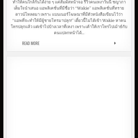
ทำให้คนใกล้กันได้ง่าย ๆ แค่สัมผัสหน้าจอ รีวิวคนเหงาวันนี้ ชญาภา
เต็มใจนำเสนอ แอพลิเคชั่นที่มีชื่อว่า “Wakie” แอพลิเคชั่นที่ทราย
ดาวน์โหลดมา เพราะ แบนเนอร์โฆษณาที่มีตัวหนังสือเขียนไว้ว่า
“แอพที่จะทำให้มีผู้ชายโทรมาปลุก!” เดี๋ยวนี้ไม่ได้เข้า Wakie หาคน
โทรปลุกแล้ว แต่เข้าไปบ้างเวลาที่เหงา เพราะเค้าให้เราโทรไปเม้าธ์กับ
คนแปลกหน้าได้…
READ MORE
เหงาปาก อยากคุยกับคน? | รีวิวแอพฯ WAKIE