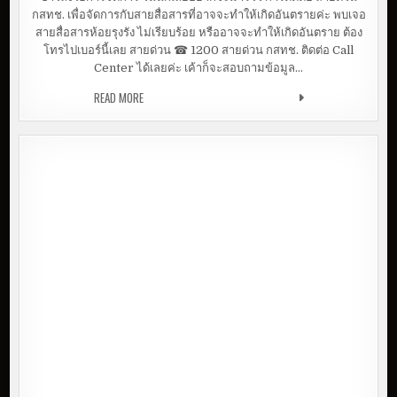
กสทช. เพื่อจัดการกับสายสื่อสารที่อาจจะทำให้เกิดอันตรายค่ะ พบเจอ
สายสื่อสารห้อยรุงรัง ไม่เรียบร้อย หรืออาจจะทำให้เกิดอันตราย ต้อง
โทรไปเบอร์นี้เลย สายด่วน ☎ 1200 สายด่วน กสทช. ติดต่อ Call
Center ได้เลยค่ะ เค้าก็จะสอบถามข้อมูล…
READ MORE
เจอสายสื่อสารรุงรัง ทำยังไงดี?