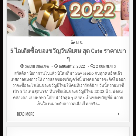
ป
ร
ะ
ม
า
ณ
ไ
ด้
ETC.
Posted in
5 ไอเดียซื้อของขวัญวันพิเศษ สุด Cute ราคาเบา
ๆ
O
SAICHI CHAYAPA
JANUARY 2, 2022
2 COMMENTS
N
5
สวัสดีค่า ปีเก่าผ่านไปแล้ว ปีใหม่ก็มา Say Hello กับทุกคนอีกแล้ว
ไ
เทศกาลแห่งการให้ การแลกของขวัญครั้งนี้ บางคนก็อาจจะคิดไม่ออก
อ
เ
ว่าจะซื้ออะไรเป็นของขวัญปีใหม่ให้คนที่เรารักดีน๊า!! วันนี้ทรายมาชี้
ดี
ย
เป้า 5 ไอเทมสุดน่ารัก ที่น่าซื้อเป็นของขวัญปีใหม่ 2022 นี้ 1. พัดลม
ซื้
คล้องคอ แบบพกพา โอ๊ย! น่ารักสุด ๆ เลยค่ะ เป็นของขวัญที่เย็นกาย
อ
ข
เย็นใจ เหมาะกับอากาศเมืองไทยจริง…
อ
ง
ข
READ MORE
5 ไอเดียซื้อของขวัญวันพิเศษ สุด CUTE ราคาเบา ๆ
วั
ญ
วั
น
พิ
เ