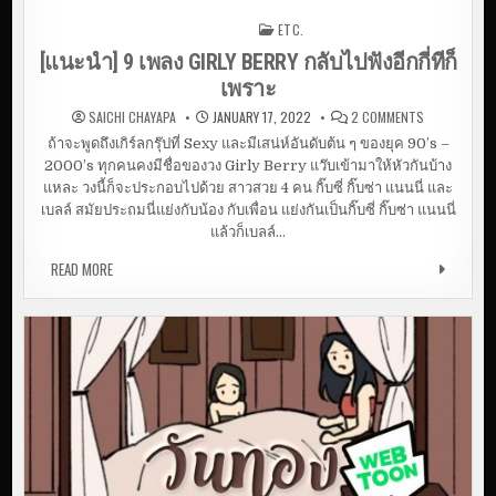
ETC.
Posted in
[แนะนำ] 9 เพลง GIRLY BERRY กลับไปฟังอีกกี่ทีก็
เพราะ
O
SAICHI CHAYAPA
JANUARY 17, 2022
2 COMMENTS
N
[
ถ้าจะพูดถึงเกิร์ลกรุ๊ปที่ Sexy และมีเสน่ห์อันดับต้น ๆ ของยุค 90’s –
แ
2000’s ทุกคนคงมีชื่อของวง Girly Berry แว๊บเข้ามาให้หัวกันบ้าง
น
ะ
แหละ วงนี้ก็จะประกอบไปด้วย สาวสวย 4 คน กิ๊บซี่ กิ๊บซ่า แนนนี่ และ
นำ
]
เบลล์ สมัยประถมนี่แย่งกับน้อง กับเพื่อน แย่งกันเป็นกิ๊บซี่ กิ๊บซ่า แนนนี่
9
แล้วก็เบลล์…
เ
พ
ล
READ MORE
[แนะนำ] 9 เพลง GIRLY BERRY กลับไปฟังอีกกี่ทีก็เพราะ
ง
G
I
R
L
Y
B
E
R
R
Y
ก
ลั
บ
ไ
ป
ฟั