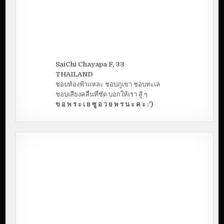
t
s
n
a
v
SaiChi Chayapa F, 33
THAILAND
i
ชอบท้องฟ้าแหละ ชอบภูเขา ชอบทะเล
g
ชอบเสียงคลื่นที่ซัด บอกให้เรา สู้ ๆ
ข อ พ ร ะ เ ย ซู อ ว ย พ ร น ะ ค ะ :')
a
t
i
o
n