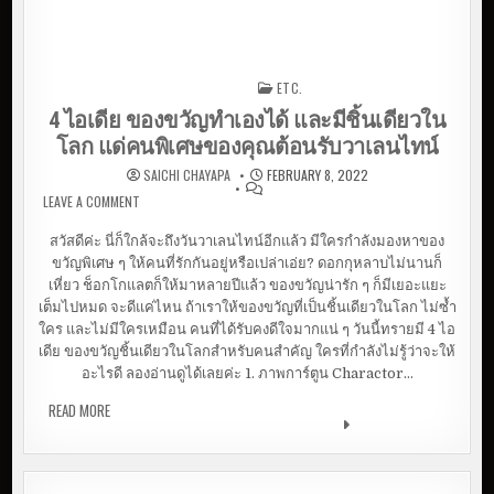
ETC.
Posted in
4 ไอเดีย ของขวัญทำเองได้ และมีชิ้นเดียวใน
โลก แด่คนพิเศษของคุณต้อนรับวาเลนไทน์
SAICHI CHAYAPA
FEBRUARY 8, 2022
LEAVE A COMMENT
ON 4 ไอเดีย ของขวัญทำเองได้ และมีชิ้นเดียวในโลก แด่
คนพิเศษของคุณต้อนรับวาเลนไทน์
สวัสดีค่ะ นี่ก็ใกล้จะถึงวันวาเลนไทน์อีกแล้ว มีใครกำลังมองหาของ
ขวัญพิเศษ ๆ ให้คนที่รักกันอยู่หรือเปล่าเอ่ย? ดอกกุหลาบไม่นานก็
เหี่ยว ช็อกโกแลตก็ให้มาหลายปีแล้ว ของขวัญน่ารัก ๆ ก็มีเยอะแยะ
เต็มไปหมด จะดีแค่ไหน ถ้าเราให้ของขวัญที่เป็นชิ้นเดียวในโลก ไม่ซ้ำ
ใคร และไม่มีใครเหมือน คนที่ได้รับคงดีใจมากแน่ ๆ วันนี้ทรายมี 4 ไอ
เดีย ของขวัญชิ้นเดียวในโลกสำหรับคนสำคัญ ใครที่กำลังไม่รู้ว่าจะให้
อะไรดี ลองอ่านดูได้เลยค่ะ 1. ภาพการ์ตูน Charactor…
READ MORE
4 ไอเดีย ของขวัญทำเองได้ และมีชิ้นเดียวในโลก แด่คน
พิเศษของคุณต้อนรับวาเลนไทน์