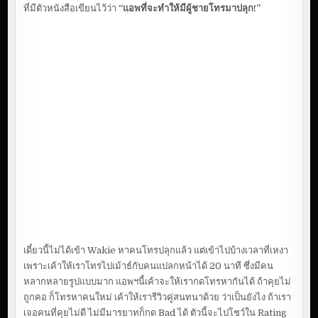
ที่มีตัวหนังสือเขียนไว้ว่า
“แอพที่จะทำให้มีผู้ชายโทรมาปลุก!”
เดี๋ยวนี้ไม่ได้เข้า Wakie หาคนโทรปลุกแล้ว แต่เข้าไปบ้างเวลาที่เหงา
เพราะเค้าให้เราโทรไปเม้าธ์กับคนแปลกหน้าได้ 20 นาที ซึ่งมีคน
หลากหลายรูปแบบมาก แอพฯนี้เค้าจะให้เรากดโทรหากันได้ ถ้าคุยไม่
ถูกคอ ก็โทรหาคนใหม่ เค้าให้เรารีวิวคู่สนทนาด้วย ว่าเป็นยังไง ถ้าเรา
เจอคนที่คุยไม่ดี ไม่มีมารยาทก็กด Bad ได้ ตัวนี้จะไปโชว์ใน Rating