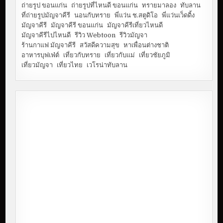
ถ่ายรูป ขอนแก่น
ถ่ายรูปที่ไหนดี ขอนแก่น
ทรายมาลอง
ทับลาน
ที่ถ่ายรูปมัญจาคีรี
นอนกับทราย
พี่แว่น ช.สตูดิโอ
พี่แว่นเว็ดดิ้ง
มัญจาคีรี
มัญจาคีรี ขอนแก่น
มัญจาคีรีเที่ยวไหนดี
มัญจาคีรีไปไหนดี
รีวิว Webtoon
รีวิวมัญจา
ร้านกาแฟ มัญจาคีรี
สวัสดีความสุข
หาเพื่อนต่างชาติ
อาหารบุฟเฟ่ต์
เที่ยวกับทราย
เที่ยวกับแม่
เที่ยวชัยภูมิ
เที่ยวมัญจา
เที่ยวไทย
เวโรน่าทับลาน