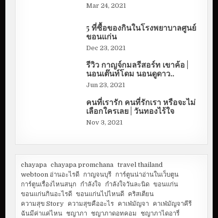
Mar 24, 2021
5 ที่ซื้อของกินในโรงพยาบาลศูนย์
ขอนแก่น
Dec 23, 2021
รีวิว กาญจ์กมลรีสอร์ท เขาค้อ |
นอนเต๊นท์โดม นอนดูดาว..
Jun 23, 2021
คนที่เรารัก คนที่รักเรา หรือจะไม่
เลือกใครเลย | วันทองไร้ใจ
Nov 3, 2021
chayapa
chayapa promchana
travel thailand
webtoon อ่านอะไรดี
กาญจนบุรี
การ์ตูนน่าอ่านในเว็บตูน
การ์ตูนเรื่องไหนสนุก
กำลังใจ
กำลังใจวันละนิด
ขอนแก่น
ขอนแก่นกินอะไรดี
ขอนแก่นไปไหนดี
คริสเตียน
ความสุข Story
ความสุขคืออะไร
คาเฟ่มัญจา
คาเฟ่มัญจาคีรี
ฉันมีค่าแค่ไหน
ชญาภา
ชญาภาดอทคอม
ชญาภาไดอารี่