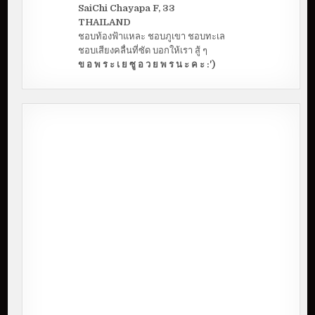
SaiChi Chayapa F, 33
THAILAND
ชอบท้องฟ้าแหละ ชอบภูเขา ชอบทะเล
ชอบเสียงคลื่นที่ซัด บอกให้เรา สู้ ๆ
ข อ พ ร ะ เ ย ซู อ ว ย พ ร น ะ ค ะ :')