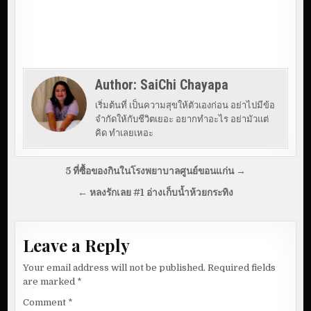
Author:
SaiChi Chayapa
เริ่มต้นที่ เป็นความสุขให้ตัวเองก่อน อย่าไปมีข้อ
จำกัดให้กับชีวิตเยอะ อยากทำอะไร อย่ามัวแต่
คิด ทำเลยเหอะ
P
5 ที่ซื้อของกินในโรงพยาบาลศูนย์ขอนแก่น →
o
← หลงรักเลย #1 อ่างเก็บน้ำห้วยกระทิง
s
t
Leave a Reply
n
a
Your email address will not be published.
Required fields
v
are marked
*
i
Comment
*