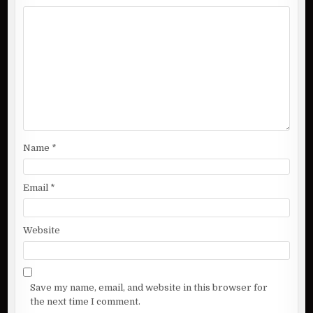
g
a
t
i
o
n
Name
*
Email
*
Website
Save my name, email, and website in this browser for
the next time I comment.