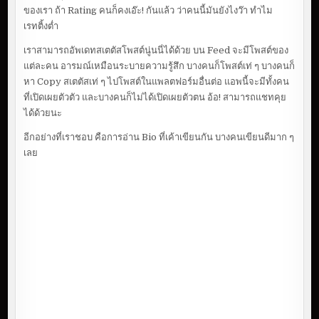
ของเรา ถ้า Rating คนก็คงเอ๊ะ! กันแล้ว ว่าคนนี้มันยังไงว๊า ทำไม
เรทติ้งต่ำ
เราสามารถอัพเดทสเตตัสโพสต์นู่นนี่ได้ด้วย บน Feed จะมีโพสต์ของ
แต่ละคน อารมณ์เหมือนระบายความรู้สึก บางคนก็โพสต์เท่ ๆ บางคนก็
หา Copy สเตตัสเท่ ๆ ไปโพสต์ในแพลตฟอร์มอื่นต่อ แอพนี้จะมีทั้งคน
ที่เปิดเผยตัวตัว และบางคนก็ไม่ได้เปิดเผยตัวตน อ้อ! สามารถแชทคุย
ได้ด้วยนะ
อีกอย่างที่เราชอบ คือการอ่าน Bio ที่เค้าเขียนกัน บางคนเขียนดีมาก ๆ
เลย