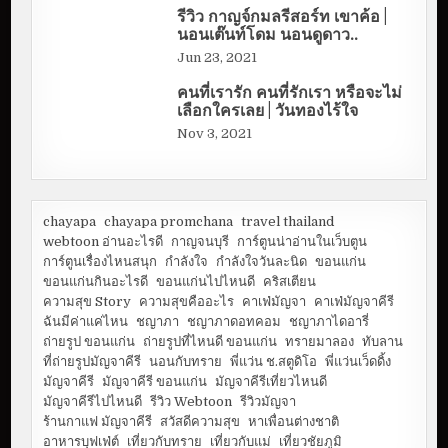
รีวิว กาญจ์กมลรีสอร์ท เขาค้อ |
นอนเต๊นท์โดม นอนดูดาว..
Jun 23, 2021
คนที่เรารัก คนที่รักเรา หรือจะไม่
เลือกใครเลย | วันทองไร้ใจ
Nov 3, 2021
chayapa
chayapa promchana
travel thailand
webtoon อ่านอะไรดี
กาญจนบุรี
การ์ตูนน่าอ่านในเว็บตูน
การ์ตูนเรื่องไหนสนุก
กำลังใจ
กำลังใจวันละนิด
ขอนแก่น
ขอนแก่นกินอะไรดี
ขอนแก่นไปไหนดี
คริสเตียน
ความสุข Story
ความสุขคืออะไร
คาเฟ่มัญจา
คาเฟ่มัญจาคีรี
ฉันมีค่าแค่ไหน
ชญาภา
ชญาภาดอทคอม
ชญาภาไดอารี่
ถ่ายรูป ขอนแก่น
ถ่ายรูปที่ไหนดี ขอนแก่น
ทรายมาลอง
ทับลาน
ที่ถ่ายรูปมัญจาคีรี
นอนกับทราย
พี่แว่น ช.สตูดิโอ
พี่แว่นเว็ดดิ้ง
มัญจาคีรี
มัญจาคีรี ขอนแก่น
มัญจาคีรีเที่ยวไหนดี
มัญจาคีรีไปไหนดี
รีวิว Webtoon
รีวิวมัญจา
ร้านกาแฟ มัญจาคีรี
สวัสดีความสุข
หาเพื่อนต่างชาติ
อาหารบุฟเฟ่ต์
เที่ยวกับทราย
เที่ยวกับแม่
เที่ยวชัยภูมิ