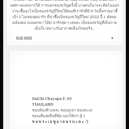
ไ
เทศกาลแห่งการให้ การแลกของขวัญครั้งนี้ บางคนก็อาจจะคิดไม่ออก
อ
เ
ว่าจะซื้ออะไรเป็นของขวัญปีใหม่ให้คนที่เรารักดีน๊า!! วันนี้ทรายมาชี้
ดี
ย
เป้า 5 ไอเทมสุดน่ารัก ที่น่าซื้อเป็นของขวัญปีใหม่ 2022 นี้ 1. พัดลม
ซื้
คล้องคอ แบบพกพา โอ๊ย! น่ารักสุด ๆ เลยค่ะ เป็นของขวัญที่เย็นกาย
อ
ข
เย็นใจ เหมาะกับอากาศเมืองไทยจริง…
อ
ง
ข
READ MORE
5 ไอเดียซื้อของขวัญวันพิเศษ สุด CUTE ราคาเบา ๆ
วั
ญ
วั
น
พิ
เ
ศ
ษ
สุ
ด
C
U
T
E
ร
า
ค
SaiChi Chayapa F, 33
า
เ
THAILAND
บ
า
ชอบท้องฟ้าแหละ ชอบภูเขา ชอบทะเล
ๆ
ชอบเสียงคลื่นที่ซัด บอกให้เรา สู้ ๆ
ข อ พ ร ะ เ ย ซู อ ว ย พ ร น ะ ค ะ :')