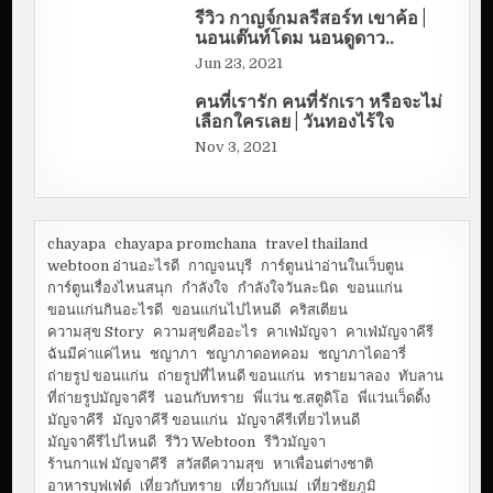
รีวิว กาญจ์กมลรีสอร์ท เขาค้อ |
นอนเต๊นท์โดม นอนดูดาว..
Jun 23, 2021
คนที่เรารัก คนที่รักเรา หรือจะไม่
เลือกใครเลย | วันทองไร้ใจ
Nov 3, 2021
chayapa
chayapa promchana
travel thailand
webtoon อ่านอะไรดี
กาญจนบุรี
การ์ตูนน่าอ่านในเว็บตูน
การ์ตูนเรื่องไหนสนุก
กำลังใจ
กำลังใจวันละนิด
ขอนแก่น
ขอนแก่นกินอะไรดี
ขอนแก่นไปไหนดี
คริสเตียน
ความสุข Story
ความสุขคืออะไร
คาเฟ่มัญจา
คาเฟ่มัญจาคีรี
ฉันมีค่าแค่ไหน
ชญาภา
ชญาภาดอทคอม
ชญาภาไดอารี่
ถ่ายรูป ขอนแก่น
ถ่ายรูปที่ไหนดี ขอนแก่น
ทรายมาลอง
ทับลาน
ที่ถ่ายรูปมัญจาคีรี
นอนกับทราย
พี่แว่น ช.สตูดิโอ
พี่แว่นเว็ดดิ้ง
มัญจาคีรี
มัญจาคีรี ขอนแก่น
มัญจาคีรีเที่ยวไหนดี
มัญจาคีรีไปไหนดี
รีวิว Webtoon
รีวิวมัญจา
ร้านกาแฟ มัญจาคีรี
สวัสดีความสุข
หาเพื่อนต่างชาติ
อาหารบุฟเฟ่ต์
เที่ยวกับทราย
เที่ยวกับแม่
เที่ยวชัยภูมิ