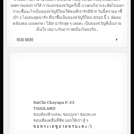
ไ
เทศกาลแห่งการให้ การแลกของขวัญครั้งนี้ บางคนก็อาจจะคิดไม่ออก
อ
เ
ว่าจะซื้ออะไรเป็นของขวัญปีใหม่ให้คนที่เรารักดีน๊า!! วันนี้ทรายมาชี้
ดี
ย
เป้า 5 ไอเทมสุดน่ารัก ที่น่าซื้อเป็นของขวัญปีใหม่ 2022 นี้ 1. พัดลม
ซื้
คล้องคอ แบบพกพา โอ๊ย! น่ารักสุด ๆ เลยค่ะ เป็นของขวัญที่เย็นกาย
อ
ข
เย็นใจ เหมาะกับอากาศเมืองไทยจริง…
อ
ง
ข
READ MORE
5 ไอเดียซื้อของขวัญวันพิเศษ สุด CUTE ราคาเบา ๆ
วั
ญ
วั
น
พิ
เ
ศ
ษ
สุ
ด
C
U
T
E
ร
า
ค
SaiChi Chayapa F, 33
า
เ
THAILAND
บ
า
ชอบท้องฟ้าแหละ ชอบภูเขา ชอบทะเล
ๆ
ชอบเสียงคลื่นที่ซัด บอกให้เรา สู้ ๆ
ข อ พ ร ะ เ ย ซู อ ว ย พ ร น ะ ค ะ :')