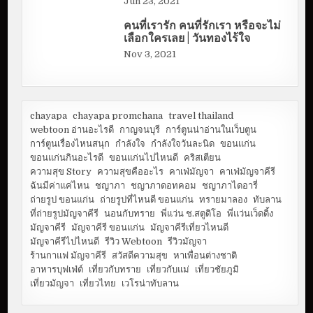
Jun 23, 2021
คนที่เรารัก คนที่รักเรา หรือจะไม่
เลือกใครเลย | วันทองไร้ใจ
Nov 3, 2021
chayapa
chayapa promchana
travel thailand
webtoon อ่านอะไรดี
กาญจนบุรี
การ์ตูนน่าอ่านในเว็บตูน
การ์ตูนเรื่องไหนสนุก
กำลังใจ
กำลังใจวันละนิด
ขอนแก่น
ขอนแก่นกินอะไรดี
ขอนแก่นไปไหนดี
คริสเตียน
ความสุข Story
ความสุขคืออะไร
คาเฟ่มัญจา
คาเฟ่มัญจาคีรี
ฉันมีค่าแค่ไหน
ชญาภา
ชญาภาดอทคอม
ชญาภาไดอารี่
ถ่ายรูป ขอนแก่น
ถ่ายรูปที่ไหนดี ขอนแก่น
ทรายมาลอง
ทับลาน
ที่ถ่ายรูปมัญจาคีรี
นอนกับทราย
พี่แว่น ช.สตูดิโอ
พี่แว่นเว็ดดิ้ง
มัญจาคีรี
มัญจาคีรี ขอนแก่น
มัญจาคีรีเที่ยวไหนดี
มัญจาคีรีไปไหนดี
รีวิว Webtoon
รีวิวมัญจา
ร้านกาแฟ มัญจาคีรี
สวัสดีความสุข
หาเพื่อนต่างชาติ
อาหารบุฟเฟ่ต์
เที่ยวกับทราย
เที่ยวกับแม่
เที่ยวชัยภูมิ
เที่ยวมัญจา
เที่ยวไทย
เวโรน่าทับลาน