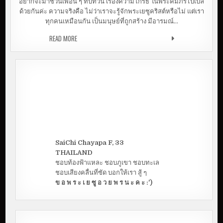
อยากจะมาชวนเพื่อน ๆ ทบทวน เรื่องความโกรธ ในพระคัมภีร์ไบเบิล
ด้วยกันค่ะ ความจริงคือ ไม่ว่าเราจะรู้จักพระเยซูคริสต์หรือไม่ แต่เรา
ทุกคนเหมือนกัน เป็นมนุษย์ที่ถูกสร้าง มีอารมณ์…
READ MORE
จะโกรธก็โกรธได้..แต่อย่าทำบาป
SaiChi Chayapa F, 33
THAILAND
ชอบท้องฟ้าแหละ ชอบภูเขา ชอบทะเล
ชอบเสียงคลื่นที่ซัด บอกให้เรา สู้ ๆ
ข อ พ ร ะ เ ย ซู อ ว ย พ ร น ะ ค ะ :')