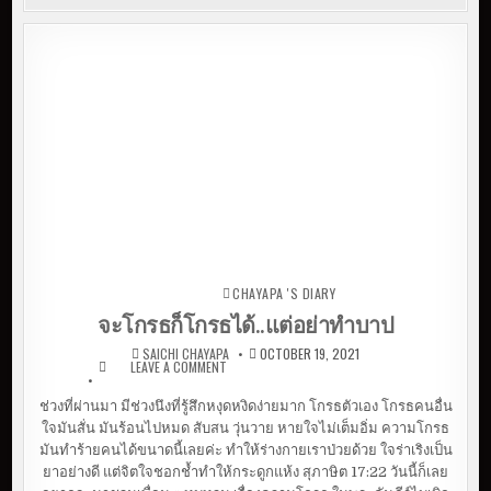
CHAYAPA 'S DIARY
Posted in
จะโกรธก็โกรธได้..แต่อย่าทำบาป
SAICHI CHAYAPA
OCTOBER 19, 2021
LEAVE A COMMENT
ON จะโกรธก็โกรธได้..แต่อย่า
ทำบาป
ช่วงที่ผ่านมา มีช่วงนึงที่รู้สึกหงุดหงิดง่ายมาก โกรธตัวเอง โกรธคนอื่น
ใจมันสั่น มันร้อนไปหมด สับสน วุ่นวาย หายใจไม่เต็มอิ่ม ความโกรธ
มันทำร้ายคนได้ขนาดนี้เลยค่ะ ทำให้ร่างกายเราป่วยด้วย ใจร่าเริงเป็น
ยาอย่างดี แต่จิตใจชอกช้ำทำให้กระดูกแห้ง สุภาษิต 17:22 วันนี้ก็เลย