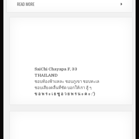
READ MORE
บ้านแพะกาแฟ จ.ขอนแก่น | คาเฟ่ชิลล์ ๆ ฟีลฟาร์ม
SaiChi Chayapa F, 33
THAILAND
ชอบท้องฟ้าแหละ ชอบภูเขา ชอบทะเล
ชอบเสียงคลื่นที่ซัด บอกให้เรา สู้ ๆ
ข อ พ ร ะ เ ย ซู อ ว ย พ ร น ะ ค ะ :')