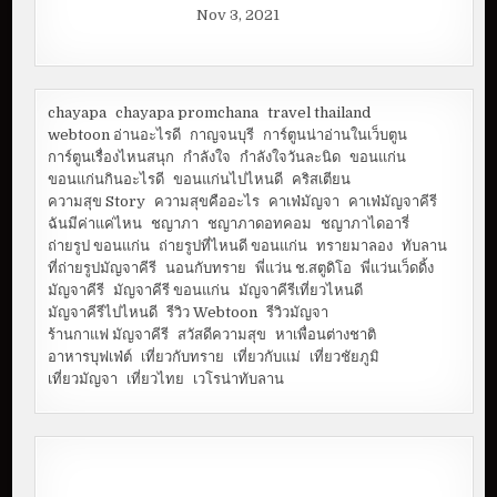
Nov 3, 2021
chayapa
chayapa promchana
travel thailand
webtoon อ่านอะไรดี
กาญจนบุรี
การ์ตูนน่าอ่านในเว็บตูน
การ์ตูนเรื่องไหนสนุก
กำลังใจ
กำลังใจวันละนิด
ขอนแก่น
ขอนแก่นกินอะไรดี
ขอนแก่นไปไหนดี
คริสเตียน
ความสุข Story
ความสุขคืออะไร
คาเฟ่มัญจา
คาเฟ่มัญจาคีรี
ฉันมีค่าแค่ไหน
ชญาภา
ชญาภาดอทคอม
ชญาภาไดอารี่
ถ่ายรูป ขอนแก่น
ถ่ายรูปที่ไหนดี ขอนแก่น
ทรายมาลอง
ทับลาน
ที่ถ่ายรูปมัญจาคีรี
นอนกับทราย
พี่แว่น ช.สตูดิโอ
พี่แว่นเว็ดดิ้ง
มัญจาคีรี
มัญจาคีรี ขอนแก่น
มัญจาคีรีเที่ยวไหนดี
มัญจาคีรีไปไหนดี
รีวิว Webtoon
รีวิวมัญจา
ร้านกาแฟ มัญจาคีรี
สวัสดีความสุข
หาเพื่อนต่างชาติ
อาหารบุฟเฟ่ต์
เที่ยวกับทราย
เที่ยวกับแม่
เที่ยวชัยภูมิ
เที่ยวมัญจา
เที่ยวไทย
เวโรน่าทับลาน