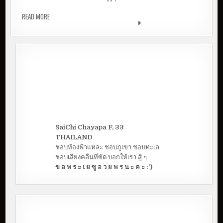
READ MORE
ความสุข คือ การที่เราสามารถขอบคุณพระเจ้าได้ในทุก
ๆ เรื่อง | CANDID KIBT
SaiChi Chayapa F, 33
THAILAND
ชอบท้องฟ้าแหละ ชอบภูเขา ชอบทะเล
ชอบเสียงคลื่นที่ซัด บอกให้เรา สู้ ๆ
ข อ พ ร ะ เ ย ซู อ ว ย พ ร น ะ ค ะ :')