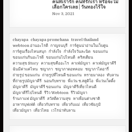
คนที่เรารัก คนที่รักเรา หรือจะไม่
เลือกใครเลย | วันทองไร้ใจ
Nov 3, 2021
chayapa
chayapa promchana
travel thailand
webtoon อ่านอะไรดี
กาญจนบุรี
การ์ตูนน่าอ่านในเว็บตูน
การ์ตูนเรื่องไหนสนุก
กำลังใจ
กำลังใจวันละนิด
ขอนแก่น
ขอนแก่นกินอะไรดี
ขอนแก่นไปไหนดี
คริสเตียน
ความสุข Story
ความสุขคืออะไร
คาเฟ่มัญจา
คาเฟ่มัญจาคีรี
ฉันมีค่าแค่ไหน
ชญาภา
ชญาภาดอทคอม
ชญาภาไดอารี่
ถ่ายรูป ขอนแก่น
ถ่ายรูปที่ไหนดี ขอนแก่น
ทรายมาลอง
ทับลาน
ที่ถ่ายรูปมัญจาคีรี
นอนกับทราย
พี่แว่น ช.สตูดิโอ
พี่แว่นเว็ดดิ้ง
มัญจาคีรี
มัญจาคีรี ขอนแก่น
มัญจาคีรีเที่ยวไหนดี
มัญจาคีรีไปไหนดี
รีวิว Webtoon
รีวิวมัญจา
ร้านกาแฟ มัญจาคีรี
สวัสดีความสุข
หาเพื่อนต่างชาติ
อาหารบุฟเฟ่ต์
เที่ยวกับทราย
เที่ยวกับแม่
เที่ยวชัยภูมิ
เที่ยวมัญจา
เที่ยวไทย
เวโรน่าทับลาน