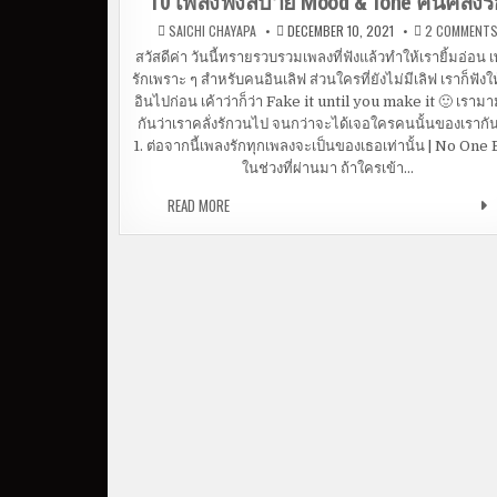
10 เพลงฟังสบาย Mood & Tone คนคลั่งรั
SAICHI CHAYAPA
DECEMBER 10, 2021
2 COMMENT
สวัสดีค่า วันนี้ทรายรวบรวมเพลงที่ฟังแล้วทำให้เรายิ้มอ่อน 
รักเพราะ ๆ สำหรับคนอินเลิฟ ส่วนใครที่ยังไม่มีเลิฟ เราก็ฟังใ
อินไปก่อน เค้าว่าก็ว่า Fake it until you make it 🙂 เราม
กันว่าเราคลั่งรักวนไป จนกว่าจะได้เจอใครคนนั้นของเรากั
1. ต่อจากนี้เพลงรักทุกเพลงจะเป็นของเธอเท่านั้น | No One 
ในช่วงที่ผ่านมา ถ้าใครเข้า…
READ MORE
10 เพลงฟังสบาย MOOD & TONE คนคลั่งรัก