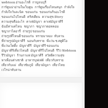
webtoon อ่านอะไรดี
กาญจนบุรี
การ์ตูนน่าอ่านในเว็บตูน
การ์ตูนเรื่องไหนสนุก
กำลังใจ
กำลังใจวันละนิด
ขอนแก่น
ขอนแก่นกินอะไรดี
ขอนแก่นไปไหนดี
คริสเตียน
ความสุข Story
ความสุขคืออะไร
คาเฟ่มัญจา
คาเฟ่มัญจาคีรี
ฉันมีค่าแค่ไหน
ชญาภา
ชญาภาดอทคอม
ชญาภาไดอารี่
ถ่ายรูป ขอนแก่น
ถ่ายรูปที่ไหนดี ขอนแก่น
ทรายมาลอง
ทับลาน
ที่ถ่ายรูปมัญจาคีรี
นอนกับทราย
พี่แว่น ช.สตูดิโอ
พี่แว่นเว็ดดิ้ง
มัญจาคีรี
มัญจาคีรี ขอนแก่น
มัญจาคีรีเที่ยวไหนดี
มัญจาคีรีไปไหนดี
รีวิว Webtoon
รีวิวมัญจา
ร้านกาแฟ มัญจาคีรี
สวัสดีความสุข
หาเพื่อนต่างชาติ
อาหารบุฟเฟ่ต์
เที่ยวกับทราย
เที่ยวกับแม่
เที่ยวชัยภูมิ
เที่ยวมัญจา
เที่ยวไทย
เวโรน่าทับลาน