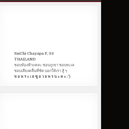
SaiChi Chayapa F, 33
THAILAND
ชอบท้องฟ้าแหละ ชอบภูเขา ชอบทะเล
ชอบเสียงคลื่นที่ซัด บอกให้เรา สู้ ๆ
ข อ พ ร ะ เ ย ซู อ ว ย พ ร น ะ ค ะ :')