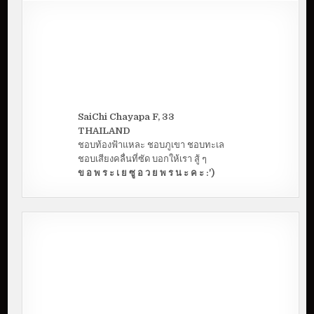
น
ห
ลั
ง
]
เ
ที่
ย
ว
เ
ข
า
ค้
อ
SaiChi Chayapa F, 33
ห
น้
THAILAND
า
ชอบท้องฟ้าแหละ ชอบภูเขา ชอบทะเล
ฝ
น
ชอบเสียงคลื่นที่ซัด บอกให้เรา สู้ ๆ
|
H
ข อ พ ร ะ เ ย ซู อ ว ย พ ร น ะ ค ะ :')
B
D
S
A
I
2
0
2
0