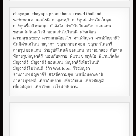
chayapa
chayapa promchana
travel thailand
webtoon อ่านอะไรดี
กาญจนบุรี
การ์ตูนน่าอ่านในเว็บตูน
การ์ตูนเรื่องไหนสนุก
กำลังใจ
กำลังใจวันละนิด
ขอนแก่น
ขอนแก่นกินอะไรดี
ขอนแก่นไปไหนดี
คริสเตียน
ความสุข Story
ความสุขคืออะไร
คาเฟ่มัญจา
คาเฟ่มัญจาคีรี
ฉันมีค่าแค่ไหน
ชญาภา
ชญาภาดอทคอม
ชญาภาไดอารี่
ถ่ายรูป ขอนแก่น
ถ่ายรูปที่ไหนดี ขอนแก่น
ทรายมาลอง
ทับลาน
ที่ถ่ายรูปมัญจาคีรี
นอนกับทราย
พี่แว่น ช.สตูดิโอ
พี่แว่นเว็ดดิ้ง
มัญจาคีรี
มัญจาคีรี ขอนแก่น
มัญจาคีรีเที่ยวไหนดี
มัญจาคีรีไปไหนดี
รีวิว Webtoon
รีวิวมัญจา
ร้านกาแฟ มัญจาคีรี
สวัสดีความสุข
หาเพื่อนต่างชาติ
อาหารบุฟเฟ่ต์
เที่ยวกับทราย
เที่ยวกับแม่
เที่ยวชัยภูมิ
เที่ยวมัญจา
เที่ยวไทย
เวโรน่าทับลาน