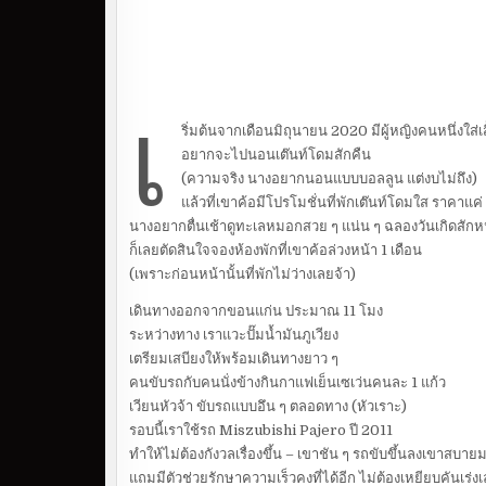
เ
ริ่มต้นจากเดือนมิถุนายน 2020 มีผู้หญิงคนหนึ่งใส่เสื
อยากจะไปนอนเต๊นท์โดมสักคืน
(ความจริง นางอยากนอนแบบบอลลูน แต่งบไม่ถึง)
แล้วที่เขาค้อมีโปรโมชั่นที่พักเต๊นท์โดมใส ราคาแค
นางอยากตื่นเช้าดูทะเลหมอกสวย ๆ แน่น ๆ ฉลองวันเกิดสักห
ก็เลยตัดสินใจจองห้องพักที่เขาค้อล่วงหน้า 1 เดือน
(เพราะก่อนหน้านั้นที่พักไม่ว่างเลยจ้า)
เดินทางออกจากขอนแก่น ประมาณ 11 โมง
ระหว่างทาง เราแวะปั๊มน้ำมันภูเวียง
เตรียมเสบียงให้พร้อมเดินทางยาว ๆ
คนขับรถกับคนนั่งข้างกินกาแฟเย็นเซเว่นคนละ 1 แก้ว
เวียนหัวจ้า ขับรถแบบอึน ๆ ตลอดทาง (หัวเราะ)
รอบนี้เราใช้รถ Miszubishi Pajero ปี 2011
ทำให้ไม่ต้องกังวลเรื่องขึ้น – เขาชัน ๆ รถขับขึ้นลงเขาสบาย
แถมมีตัวช่วยรักษาความเร็วคงที่ได้อีก ไม่ต้องเหยียบคันเร่ง