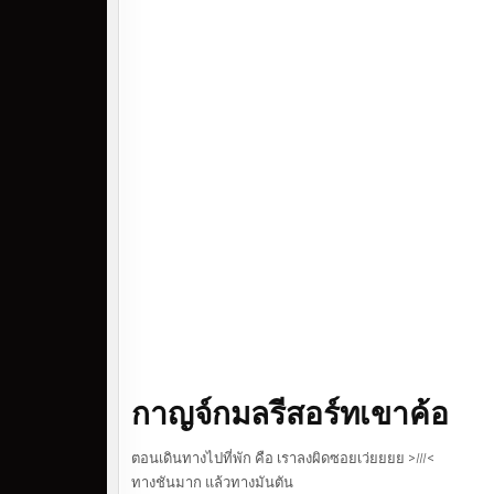
กาญจ์กมลรีสอร์ทเขาค้อ
ตอนเดินทางไปที่พัก คือ เราลงผิดซอยเว่ยยยย >///<
ทางชันมาก แล้วทางมันตัน