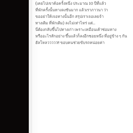
(เคยไปเขาค้อครั้งหนึ่ง ประมาณ 10 ปีที่แล้ว
ที่พักครั้งนั้นทางลงชันมาก แล้วเราภาวนา ว่า
ขออย่าให้เจอทางนั้นอีก สรุปเราเจอเลยจ้า
ทางเดิม ที่พักเดิม) ลงไม่เท่าไหร่ แต่…
นี่ต้องกลับขึ้นไปทางเก่า เพราะเหมือนเค้าซ่อมทาง
หรืออะไรสักอย่าง ขึ้นแล้วก็ลงอีกซอยหนึ่ง ที่อยู่ข้าง ๆ กัน
ฮัลโหลววววว!! ขอบคนช่วยขับรถหน่อยค่า