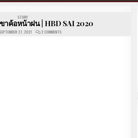
POSTED IN
STORY
ยวเขาค้อหน้าฝน | HBD SAI 2020
O
SEPTEMBER 27, 2021
2 COMMENTS
N
[
บั
น
ทึ
ก
ย้
อ
น
ห
ลั
ง
]
เ
ที่
ย
ว
เ
ข
า
ค้
อ
ห
น้
า
ฝ
น
|