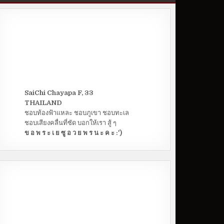
SaiChi Chayapa F, 33
THAILAND
ชอบท้องฟ้าแหละ ชอบภูเขา ชอบทะเล
ชอบเสียงคลื่นที่ซัด บอกให้เรา สู้ ๆ
ข อ พ ร ะ เ ย ซู อ ว ย พ ร น ะ ค ะ :')