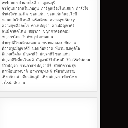
webtoon อ่านอะไรดี
กาญจนบุรี
การ์ตูนน่าอ่านในเว็บตูน
การ์ตูนเรื่องไหนสนุก
กำลังใจ
กำลังใจวันละนิด
ขอนแก่น
ขอนแก่นกินอะไรดี
ขอนแก่นไปไหนดี
คริสเตียน
ความสุข Story
ความสุขคืออะไร
คาเฟ่มัญจา
คาเฟ่มัญจาคีรี
ฉันมีค่าแค่ไหน
ชญาภา
ชญาภาดอทคอม
ชญาภาไดอารี่
ถ่ายรูป ขอนแก่น
ถ่ายรูปที่ไหนดี ขอนแก่น
ทรายมาลอง
ทับลาน
ที่ถ่ายรูปมัญจาคีรี
นอนกับทราย
พี่แว่น ช.สตูดิโอ
พี่แว่นเว็ดดิ้ง
มัญจาคีรี
มัญจาคีรี ขอนแก่น
มัญจาคีรีเที่ยวไหนดี
มัญจาคีรีไปไหนดี
รีวิว Webtoon
รีวิวมัญจา
ร้านกาแฟ มัญจาคีรี
สวัสดีความสุข
หาเพื่อนต่างชาติ
อาหารบุฟเฟ่ต์
เที่ยวกับทราย
เที่ยวกับแม่
เที่ยวชัยภูมิ
เที่ยวมัญจา
เที่ยวไทย
เวโรน่าทับลาน