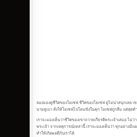
ลองมองดูชีวิตของโยเซฟ ชีวิตของโยเซฟ ดูไม่น่าสนุกเลย เ
นายหูเบา สั่งให้โยเซฟไปโดนขังในคุก โยเซฟถูกลืม แต่สุดท
เราจะมองเห็นว่าชีวิตของเขาถวายเกียรติพระเจ้าเสมอ ไม่ว่าเ
พระเจ้า จากเหตุการณ์เหล่านี้ เราจะมองเห็นว่า ทุกอย่างมีแผนก
ทำให้เกิดผลดีกับเราได้