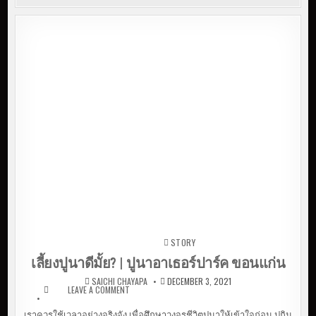
STORY
Posted in
เลี้ยงปูนาดีมั้ย? | ปูนาอาเธอร์ปาร์ค ขอนแก่น
SAICHI CHAYAPA
DECEMBER 3, 2021
LEAVE A COMMENT
ON เลี้ยงปูนาดีมั้ย? | ปูนาอาเธอร์ปาร์ค
ขอนแก่น
เราควรใช้เวลาอย่างจริงจัง เพื่อศึกษาวงจรชีวิตปูนาให้เข้าใจก่อน ปูกิน