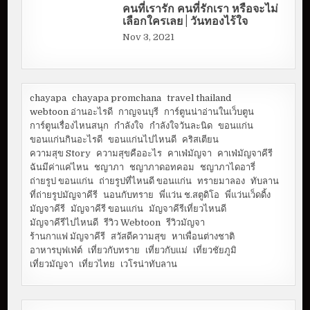
คนที่เรารัก คนที่รักเรา หรือจะไม่
เลือกใครเลย | วันทองไร้ใจ
Nov 3, 2021
chayapa
chayapa promchana
travel thailand
webtoon อ่านอะไรดี
กาญจนบุรี
การ์ตูนน่าอ่านในเว็บตูน
การ์ตูนเรื่องไหนสนุก
กำลังใจ
กำลังใจวันละนิด
ขอนแก่น
ขอนแก่นกินอะไรดี
ขอนแก่นไปไหนดี
คริสเตียน
ความสุข Story
ความสุขคืออะไร
คาเฟ่มัญจา
คาเฟ่มัญจาคีรี
ฉันมีค่าแค่ไหน
ชญาภา
ชญาภาดอทคอม
ชญาภาไดอารี่
ถ่ายรูป ขอนแก่น
ถ่ายรูปที่ไหนดี ขอนแก่น
ทรายมาลอง
ทับลาน
ที่ถ่ายรูปมัญจาคีรี
นอนกับทราย
พี่แว่น ช.สตูดิโอ
พี่แว่นเว็ดดิ้ง
มัญจาคีรี
มัญจาคีรี ขอนแก่น
มัญจาคีรีเที่ยวไหนดี
มัญจาคีรีไปไหนดี
รีวิว Webtoon
รีวิวมัญจา
ร้านกาแฟ มัญจาคีรี
สวัสดีความสุข
หาเพื่อนต่างชาติ
อาหารบุฟเฟ่ต์
เที่ยวกับทราย
เที่ยวกับแม่
เที่ยวชัยภูมิ
เที่ยวมัญจา
เที่ยวไทย
เวโรน่าทับลาน