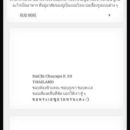
อะไรเป็นอาหาร ที่อยู่อาศัยของปูเป็นแบบไหน บ่อเลี้ยงรูปแบบต่าง ๆ
READ MORE
เลี้ยงปูนาดีมั้ย? | ปูนาอาเธอร์ปาร์ค ขอนแก่น
SaiChi Chayapa F, 33
THAILAND
ชอบท้องฟ้าแหละ ชอบภูเขา ชอบทะเล
ชอบเสียงคลื่นที่ซัด บอกให้เรา สู้ ๆ
ข อ พ ร ะ เ ย ซู อ ว ย พ ร น ะ ค ะ :')