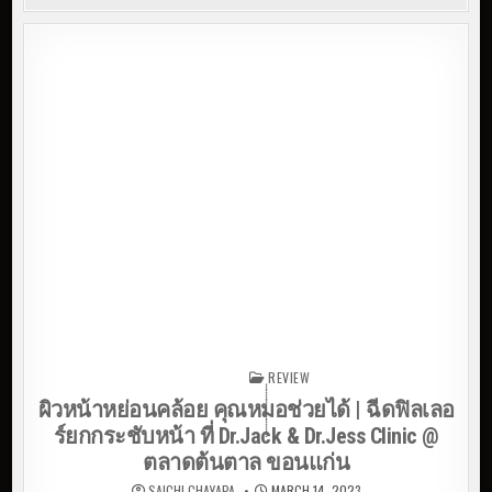
ฺฺฺฺฺฺฺฺฺฺฺฺฺฺฺฺฺฺฺฺฺฺฺฺฺฺฺREVIEW
Posted in
ผิวหน้าหย่อนคล้อย คุณหมอช่วยได้ | ฉีดฟิลเลอ
ร์ยกกระชับหน้า ที่ Dr.Jack & Dr.Jess Clinic @
ตลาดต้นตาล ขอนแก่น
SAICHI CHAYAPA
MARCH 14, 2023