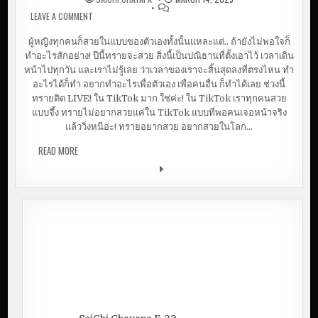
LEAVE A COMMENT
ON ผิวหน้าหย่อนคล้อย คุณหมอช่วยได้ | ฉีดฟิลเลอร์ยก
กระชับหน้า ที่ DR.JACK & DR.JESS CLINIC @ ตลาดต้นตาล ขอนแก่น
ผู้หญิงทุกคนก็สวยในแบบของตัวเองทั้งนั้นแหละแต่.. ถ้ายังไม่พอใจก็
ทำอะไรสักอย่าง! ปีนี้ทรายจะสวย สิ่งนี้เป็นปณิธานที่ตั้งเอาไว้ เวลาเดิน
หน้าไปทุกวัน และเราไม่รู้เลย ว่าเวลาของเราจะสิ้นสุดลงที่ตรงไหน ทำ
อะไรได้ก็ทำ อยากทำอะไรเพื่อตัวเอง เพื่อคนอื่น ก็ทำได้เลย ช่วงนี้
ทรายติด LIVE! ใน TikTok มาก ใช่ค่ะ! ใน TikTok เราทุกคนสวย
แบบจึ้ง ทรายไม่อยากสวยแค่ใน TikTok แบบที่พอคนเจอหน้าจริง
แล้ววิ่งหนีอ่ะ! ทรายอยากสวย อยากสวยในโลก…
READ MORE
ผิวหน้าหย่อนคล้อย คุณหมอช่วยได้ | ฉีดฟิลเลอร์ยก
กระชับหน้า ที่ DR.JACK & DR.JESS CLINIC @ ตลาดต้นตาล ขอนแก่น