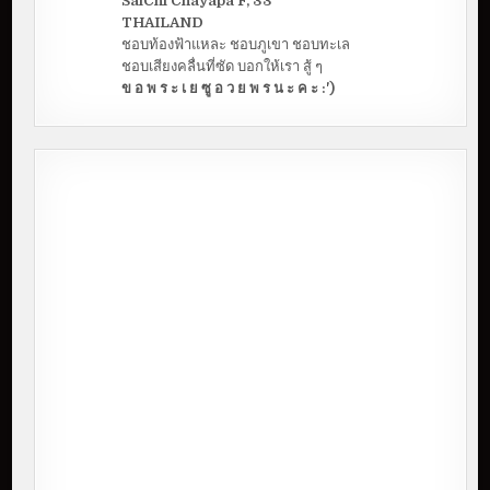
SaiChi Chayapa F, 33
THAILAND
ชอบท้องฟ้าแหละ ชอบภูเขา ชอบทะเล
ชอบเสียงคลื่นที่ซัด บอกให้เรา สู้ ๆ
ข อ พ ร ะ เ ย ซู อ ว ย พ ร น ะ ค ะ :')