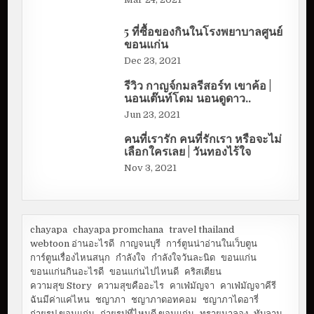
5 ที่ซื้อของกินในโรงพยาบาลศูนย์
ขอนแก่น
Dec 23, 2021
รีวิว กาญจ์กมลรีสอร์ท เขาค้อ |
นอนเต๊นท์โดม นอนดูดาว..
Jun 23, 2021
คนที่เรารัก คนที่รักเรา หรือจะไม่
เลือกใครเลย | วันทองไร้ใจ
Nov 3, 2021
chayapa
chayapa promchana
travel thailand
webtoon อ่านอะไรดี
กาญจนบุรี
การ์ตูนน่าอ่านในเว็บตูน
การ์ตูนเรื่องไหนสนุก
กำลังใจ
กำลังใจวันละนิด
ขอนแก่น
ขอนแก่นกินอะไรดี
ขอนแก่นไปไหนดี
คริสเตียน
ความสุข Story
ความสุขคืออะไร
คาเฟ่มัญจา
คาเฟ่มัญจาคีรี
ฉันมีค่าแค่ไหน
ชญาภา
ชญาภาดอทคอม
ชญาภาไดอารี่
ถ่ายรูป ขอนแก่น
ถ่ายรูปที่ไหนดี ขอนแก่น
ทรายมาลอง
ทับลาน