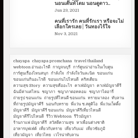
นอนเต๊นท์โดม นอนดูดาว..
Jun 23, 2021
คนที่เรารัก คนที่รักเรา หรือจะไม่
เลือกใครเลย | วันทองไร้ใจ
Nov 3, 2021
chayapa
chayapa promchana
travel thailand
webtoon อ่านอะไรดี
กาญจนบุรี
การ์ตูนน่าอ่านในเว็บตูน
การ์ตูนเรื่องไหนสนุก
กำลังใจ
กำลังใจวันละนิด
ขอนแก่น
ขอนแก่นกินอะไรดี
ขอนแก่นไปไหนดี
คริสเตียน
ความสุข Story
ความสุขคืออะไร
คาเฟ่มัญจา
คาเฟ่มัญจาคีรี
ฉันมีค่าแค่ไหน
ชญาภา
ชญาภาดอทคอม
ชญาภาไดอารี่
ถ่ายรูป ขอนแก่น
ถ่ายรูปที่ไหนดี ขอนแก่น
ทรายมาลอง
ทับลาน
ที่ถ่ายรูปมัญจาคีรี
นอนกับทราย
พี่แว่น ช.สตูดิโอ
พี่แว่นเว็ดดิ้ง
มัญจาคีรี
มัญจาคีรี ขอนแก่น
มัญจาคีรีเที่ยวไหนดี
มัญจาคีรีไปไหนดี
รีวิว Webtoon
รีวิวมัญจา
ร้านกาแฟ มัญจาคีรี
สวัสดีความสุข
หาเพื่อนต่างชาติ
อาหารบุฟเฟ่ต์
เที่ยวกับทราย
เที่ยวกับแม่
เที่ยวชัยภูมิ
เที่ยวมัญจา
เที่ยวไทย
เวโรน่าทับลาน