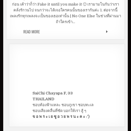
พ
ก่อน เค้าว่าก็ว่า Fake it until you make it 🙂 เรามามโนกันว่าเรา
ล
ง
คลั่งรักวนไป จนกว่าจะได้เจอใครคนนั้นของเรากันค่ะ 1. ต่อจากนี้
ฟั
เพลงรักทุกเพลงจะเป็นของเธอเท่านั้น | No One Else ในช่วงที่ผ่านมา
ง
ส
ถ้าใครเข้า…
บ
า
ย
READ MORE
10 เพลงฟังสบาย MOOD & TONE คนคลั่งรัก
M
O
O
D
&
T
O
N
E
ค
น
ค
ลั่
ง
รั
ก
SaiChi Chayapa F, 33
THAILAND
ชอบท้องฟ้าแหละ ชอบภูเขา ชอบทะเล
ชอบเสียงคลื่นที่ซัด บอกให้เรา สู้ ๆ
ข อ พ ร ะ เ ย ซู อ ว ย พ ร น ะ ค ะ :')