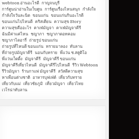
webtoon อ่านอะไรดี
กาญจนบุรี
การ์ตูนน่าอ่านในเว็บตูน
การ์ตูนเรื่องไหนสนุก
กำลังใจ
กำลังใจวันละนิด
ขอนแก่น
ขอนแก่นกินอะไรดี
ขอนแก่นไปไหนดี
คริสเตียน
ความสุข Story
ความสุขคืออะไร
คาเฟ่มัญจา
คาเฟ่มัญจาคีรี
ฉันมีค่าแค่ไหน
ชญาภา
ชญาภาดอทคอม
ชญาภาไดอารี่
ถ่ายรูป ขอนแก่น
ถ่ายรูปที่ไหนดี ขอนแก่น
ทรายมาลอง
ทับลาน
ที่ถ่ายรูปมัญจาคีรี
นอนกับทราย
พี่แว่น ช.สตูดิโอ
พี่แว่นเว็ดดิ้ง
มัญจาคีรี
มัญจาคีรี ขอนแก่น
มัญจาคีรีเที่ยวไหนดี
มัญจาคีรีไปไหนดี
รีวิว Webtoon
รีวิวมัญจา
ร้านกาแฟ มัญจาคีรี
สวัสดีความสุข
หาเพื่อนต่างชาติ
อาหารบุฟเฟ่ต์
เที่ยวกับทราย
เที่ยวกับแม่
เที่ยวชัยภูมิ
เที่ยวมัญจา
เที่ยวไทย
เวโรน่าทับลาน