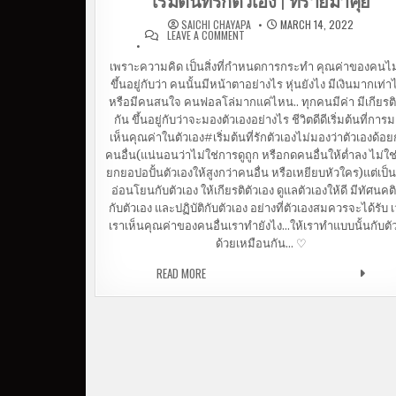
เริ่มต้นที่รักตัวเอง | ทรายมาคุย
SAICHI CHAYAPA
MARCH 14, 2022
LEAVE A COMMENT
ON เริ่มต้นที่รักตัวเอง | ทรายมา
คุย
เพราะความคิด เป็นสิ่งที่กำหนดการกระทำ คุณค่าของคนไม
ขึ้นอยู่กับว่า คนนั้นมีหน้าตาอย่างไร หุ่นยังไง มีเงินมากเท่า
หรือมีคนสนใจ คนฟอลโล่มากแค่ไหน.. ทุกคนมีค่า มีเกียรติ
กัน ขึ้นอยู่กับว่าจะมองตัวเองอย่างไร ชีวิตดีดีเริ่มต้นที่การ
เห็นคุณค่าในตัวเอง#เริ่มต้นที่รักตัวเองไม่มองว่าตัวเองด้อย
คนอื่น(แน่นอนว่าไม่ใช่การดูถูก หรือกดคนอื่นให้ต่ำลง ไม่ใ
ยกยอปอปั้นตัวเองให้สูงกว่าคนอื่น หรือเหยียบหัวใคร)แต่เป็
อ่อนโยนกับตัวเอง ให้เกียรติตัวเอง ดูแลตัวเองให้ดี มีทัศนคติท
กับตัวเอง และปฏิบัติกับตัวเอง อย่างที่ตัวเองสมควรจะได้รับ 
เราเห็นคุณค่าของคนอื่นเราทำยังไง…ให้เราทำแบบนั้นกับตั
ด้วยเหมือนกัน… ♡
READ MORE
เริ่มต้นที่รักตัวเอง | ทรายมาคุย