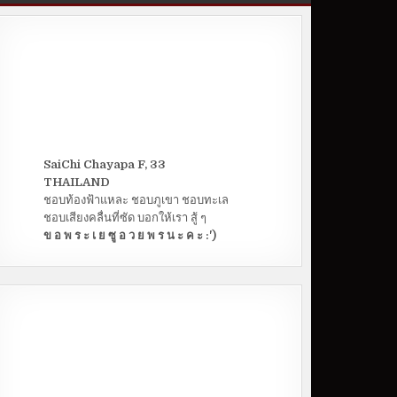
SaiChi Chayapa F, 33
THAILAND
ชอบท้องฟ้าแหละ ชอบภูเขา ชอบทะเล
ชอบเสียงคลื่นที่ซัด บอกให้เรา สู้ ๆ
ข อ พ ร ะ เ ย ซู อ ว ย พ ร น ะ ค ะ :')