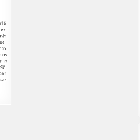
่ได้
ไหร่
เท่า
มอง
กว่า
ช่การ
นการ
ี่ดี
เวลา
วเอง