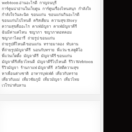
webtoon อ่านอะไรดี
กาญจนบุรี
การ์ตูนน่าอ่านในเว็บตูน
การ์ตูนเรื่องไหนสนุก
กำลังใจ
กำลังใจวันละนิด
ขอนแก่น
ขอนแก่นกินอะไรดี
ขอนแก่นไปไหนดี
คริสเตียน
ความสุข Story
ความสุขคืออะไร
คาเฟ่มัญจา
คาเฟ่มัญจาคีรี
ฉันมีค่าแค่ไหน
ชญาภา
ชญาภาดอทคอม
ชญาภาไดอารี่
ถ่ายรูป ขอนแก่น
ถ่ายรูปที่ไหนดี ขอนแก่น
ทรายมาลอง
ทับลาน
ที่ถ่ายรูปมัญจาคีรี
นอนกับทราย
พี่แว่น ช.สตูดิโอ
พี่แว่นเว็ดดิ้ง
มัญจาคีรี
มัญจาคีรี ขอนแก่น
มัญจาคีรีเที่ยวไหนดี
มัญจาคีรีไปไหนดี
รีวิว Webtoon
รีวิวมัญจา
ร้านกาแฟ มัญจาคีรี
สวัสดีความสุข
หาเพื่อนต่างชาติ
อาหารบุฟเฟ่ต์
เที่ยวกับทราย
เที่ยวกับแม่
เที่ยวชัยภูมิ
เที่ยวมัญจา
เที่ยวไทย
เวโรน่าทับลาน