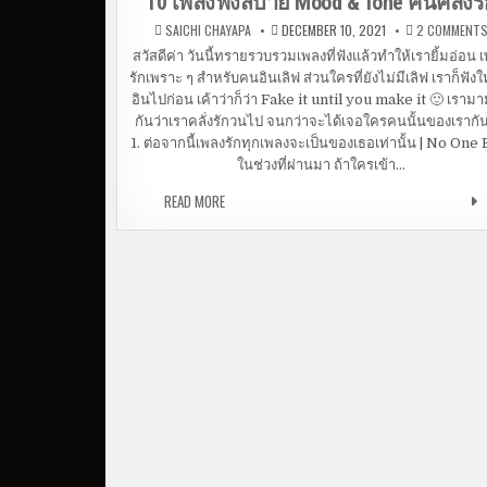
10 เพลงฟังสบาย Mood & Tone คนคลั่งรั
SAICHI CHAYAPA
DECEMBER 10, 2021
2 COMMENT
สวัสดีค่า วันนี้ทรายรวบรวมเพลงที่ฟังแล้วทำให้เรายิ้มอ่อน 
รักเพราะ ๆ สำหรับคนอินเลิฟ ส่วนใครที่ยังไม่มีเลิฟ เราก็ฟังใ
อินไปก่อน เค้าว่าก็ว่า Fake it until you make it 🙂 เราม
กันว่าเราคลั่งรักวนไป จนกว่าจะได้เจอใครคนนั้นของเรากั
1. ต่อจากนี้เพลงรักทุกเพลงจะเป็นของเธอเท่านั้น | No One 
ในช่วงที่ผ่านมา ถ้าใครเข้า…
READ MORE
10 เพลงฟังสบาย MOOD & TONE คนคลั่งรัก