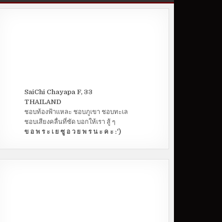
SaiChi Chayapa F, 33
THAILAND
ชอบท้องฟ้าแหละ ชอบภูเขา ชอบทะเล
ชอบเสียงคลื่นที่ซัด บอกให้เรา สู้ ๆ
ข อ พ ร ะ เ ย ซู อ ว ย พ ร น ะ ค ะ :')