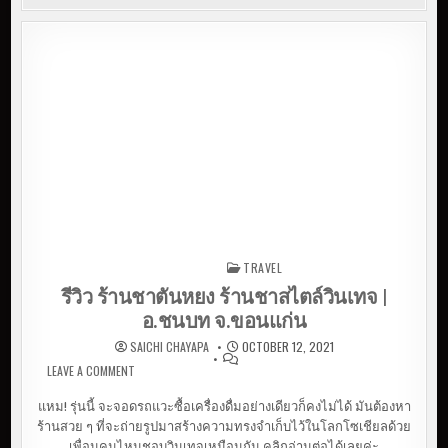
TRAVEL
Posted in
รีวิว ร้านชาตันหยง ร้านชาสไตล์วินเทจ |
อ.ชนบท จ.ขอนแก่น
SAICHI CHAYAPA
OCTOBER 12, 2021
LEAVE A COMMENT
ON รีวิว ร้านชาตันหยง ร้านชาสไตล์วินเทจ | อ.ชนบท
จ.ขอนแก่น
แหม! รุ่นนี้ จะจอดรถแวะซื้อเครื่องดื่มอย่างเดียวก็คงไม่ได้ มันต้องหา
ร้านสวย ๆ ที่จะถ่ายรูปมาสร้างความทรงจำเก็บไว้ในโลกโซเชียลด้วย
เพื่อนคนไหนชอบวินเทจเหมือนกัน คลิกอ่านต่อได้เลยค่ะ