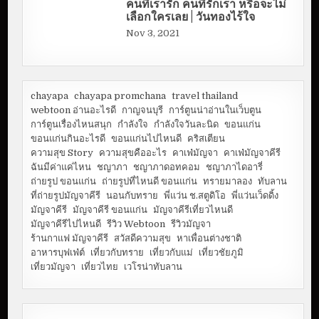
คนที่เรารัก คนที่รักเรา หรือจะไม่
เลือกใครเลย | วันทองไร้ใจ
Nov 3, 2021
chayapa
chayapa promchana
travel thailand
webtoon อ่านอะไรดี
กาญจนบุรี
การ์ตูนน่าอ่านในเว็บตูน
การ์ตูนเรื่องไหนสนุก
กำลังใจ
กำลังใจวันละนิด
ขอนแก่น
ขอนแก่นกินอะไรดี
ขอนแก่นไปไหนดี
คริสเตียน
ความสุข Story
ความสุขคืออะไร
คาเฟ่มัญจา
คาเฟ่มัญจาคีรี
ฉันมีค่าแค่ไหน
ชญาภา
ชญาภาดอทคอม
ชญาภาไดอารี่
ถ่ายรูป ขอนแก่น
ถ่ายรูปที่ไหนดี ขอนแก่น
ทรายมาลอง
ทับลาน
ที่ถ่ายรูปมัญจาคีรี
นอนกับทราย
พี่แว่น ช.สตูดิโอ
พี่แว่นเว็ดดิ้ง
มัญจาคีรี
มัญจาคีรี ขอนแก่น
มัญจาคีรีเที่ยวไหนดี
มัญจาคีรีไปไหนดี
รีวิว Webtoon
รีวิวมัญจา
ร้านกาแฟ มัญจาคีรี
สวัสดีความสุข
หาเพื่อนต่างชาติ
อาหารบุฟเฟ่ต์
เที่ยวกับทราย
เที่ยวกับแม่
เที่ยวชัยภูมิ
เที่ยวมัญจา
เที่ยวไทย
เวโรน่าทับลาน