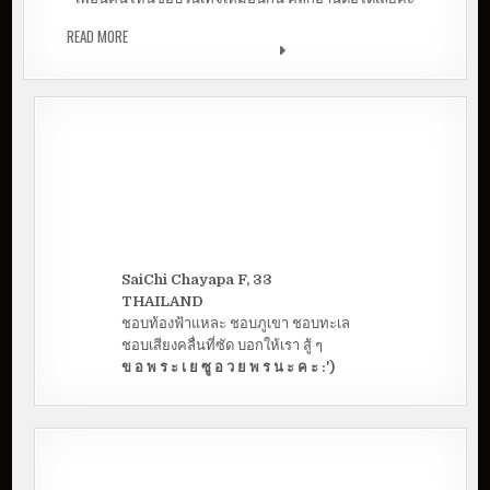
READ MORE
รีวิว ร้านชาตันหยง ร้านชาสไตล์วินเทจ | อ.ชนบท
จ.ขอนแก่น
SaiChi Chayapa F, 33
THAILAND
ชอบท้องฟ้าแหละ ชอบภูเขา ชอบทะเล
ชอบเสียงคลื่นที่ซัด บอกให้เรา สู้ ๆ
ข อ พ ร ะ เ ย ซู อ ว ย พ ร น ะ ค ะ :')