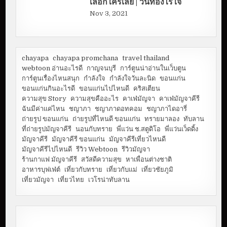
เลือกใครเลย | วันทองไร้ใจ
Nov 3, 2021
chayapa
chayapa promchana
travel thailand
webtoon อ่านอะไรดี
กาญจนบุรี
การ์ตูนน่าอ่านในเว็บตูน
การ์ตูนเรื่องไหนสนุก
กำลังใจ
กำลังใจวันละนิด
ขอนแก่น
ขอนแก่นกินอะไรดี
ขอนแก่นไปไหนดี
คริสเตียน
ความสุข Story
ความสุขคืออะไร
คาเฟ่มัญจา
คาเฟ่มัญจาคีรี
ฉันมีค่าแค่ไหน
ชญาภา
ชญาภาดอทคอม
ชญาภาไดอารี่
ถ่ายรูป ขอนแก่น
ถ่ายรูปที่ไหนดี ขอนแก่น
ทรายมาลอง
ทับลาน
ที่ถ่ายรูปมัญจาคีรี
นอนกับทราย
พี่แว่น ช.สตูดิโอ
พี่แว่นเว็ดดิ้ง
มัญจาคีรี
มัญจาคีรี ขอนแก่น
มัญจาคีรีเที่ยวไหนดี
มัญจาคีรีไปไหนดี
รีวิว Webtoon
รีวิวมัญจา
ร้านกาแฟ มัญจาคีรี
สวัสดีความสุข
หาเพื่อนต่างชาติ
อาหารบุฟเฟ่ต์
เที่ยวกับทราย
เที่ยวกับแม่
เที่ยวชัยภูมิ
เที่ยวมัญจา
เที่ยวไทย
เวโรน่าทับลาน