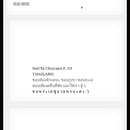
READ MORE
ความสุขของคุณครู เด็กคือผ้าขาว ที่ผู้ใหญ่ต้องเติมแต่ง
| คุณครูกุ๊กไก่ เกศรา
SaiChi Chayapa F, 33
THAILAND
ชอบท้องฟ้าแหละ ชอบภูเขา ชอบทะเล
ชอบเสียงคลื่นที่ซัด บอกให้เรา สู้ ๆ
ข อ พ ร ะ เ ย ซู อ ว ย พ ร น ะ ค ะ :')