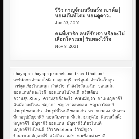
รีวิว กาญจ์กมลรีสอร์ท เขาค้อ |
นอนเต๊นท์โดม นอนดูดาว..
Jun 23, 2021
คนที่เรารัก คนที่รักเรา หรือจะไม่
เลือกใครเลย | วันทองไร้ใจ
Nov 3, 2021
chayapa
chayapa promchana
travel thailand
webtoon อ่านอะไรดี
กาญจนบุรี
การ์ตูนน่าอ่านในเว็บตูน
การ์ตูนเรื่องไหนสนุก
กำลังใจ
กำลังใจวันละนิด
ขอนแก่น
ขอนแก่นกินอะไรดี
ขอนแก่นไปไหนดี
คริสเตียน
ความสุข Story
ความสุขคืออะไร
คาเฟ่มัญจา
คาเฟ่มัญจาคีรี
ฉันมีค่าแค่ไหน
ชญาภา
ชญาภาดอทคอม
ชญาภาไดอารี่
ถ่ายรูป ขอนแก่น
ถ่ายรูปที่ไหนดี ขอนแก่น
ทรายมาลอง
ทับลาน
ที่ถ่ายรูปมัญจาคีรี
นอนกับทราย
พี่แว่น ช.สตูดิโอ
พี่แว่นเว็ดดิ้ง
มัญจาคีรี
มัญจาคีรี ขอนแก่น
มัญจาคีรีเที่ยวไหนดี
มัญจาคีรีไปไหนดี
รีวิว Webtoon
รีวิวมัญจา
ร้านกาแฟ มัญจาคีรี
สวัสดีความสุข
หาเพื่อนต่างชาติ