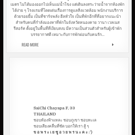
A
เมตร ไม่ได้มองออกไปเห็นแม่น้ำโขง แต่เดินลงสระว่ายน้ำจากห้องพัก
W
E
ได้ง่าย ๆ โรงแรมที่โดดเด่นเรื่องการดูแลสิ่งแวดล้อม พนักงานบริการ
L
ด้วยรอยยิ้ม เป็นที่ชาร์จพลัง ฮีลหัวใจ เป็นที่พักอีกที่ที่อยากแนะนำ
L
N
สำหรับคนที่กำลังมองหาที่พักในจังหวัดหนองคาย วานา เวลเนส
E
S
รีสอร์ท ตั้งอยู่ในพื้นที่ที่เงียบสงบ มีความเป็นส่วนตัวสำหรับผู้เข้าพัก
S
บรรยากาศดี เหมาะกับการพักผ่อนกับคนรัก…
R
E
S
READ MORE
VANA WELLNESS RESORT | รีวิว ที่พักหนองคาย
O
R
T
|
รี
วิ
ว
ที่
พั
ก
ห
น
อ
ง
ค
า
ย
SaiChi Chayapa F, 33
THAILAND
ชอบท้องฟ้าแหละ ชอบภูเขา ชอบทะเล
ชอบเสียงคลื่นที่ซัด บอกให้เรา สู้ ๆ
ข อ พ ร ะ เ ย ซู อ ว ย พ ร น ะ ค ะ :')