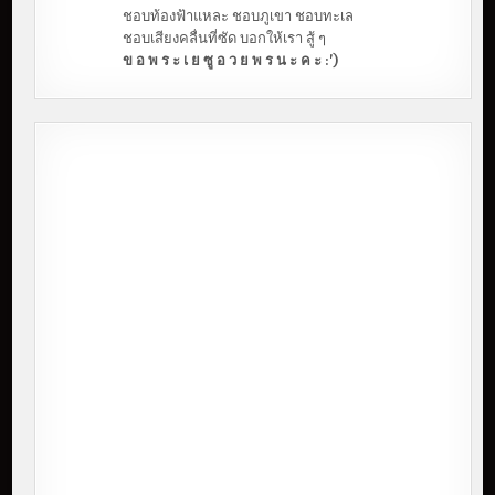
ชอบท้องฟ้าแหละ ชอบภูเขา ชอบทะเล
ชอบเสียงคลื่นที่ซัด บอกให้เรา สู้ ๆ
ข อ พ ร ะ เ ย ซู อ ว ย พ ร น ะ ค ะ :')