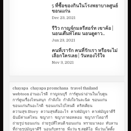
5 ที่ซื้อของกินในโรงพยาบาลศูนย์
ขอนแก่น
Dec 23, 2021
รีวิว กาญจ์กมลรีสอร์ท เขาค้อ |
นอนเต๊นท์โดม นอนดูดาว..
Jun 23, 2021
คนที่เรารัก คนที่รักเรา หรือจะไม่
เลือกใครเลย | วันทองไร้ใจ
Nov 3, 2021
chayapa
chayapa promchana
travel thailand
webtoon อ่านอะไรดี
กาญจนบุรี
การ์ตูนน่าอ่านในเว็บตูน
การ์ตูนเรื่องไหนสนุก
กำลังใจ
กำลังใจวันละนิด
ขอนแก่น
ขอนแก่นกินอะไรดี
ขอนแก่นไปไหนดี
คริสเตียน
ความสุข Story
ความสุขคืออะไร
คาเฟ่มัญจา
คาเฟ่มัญจาคีรี
ฉันมีค่าแค่ไหน
ชญาภา
ชญาภาดอทคอม
ชญาภาไดอารี่
ถ่ายรูป ขอนแก่น
ถ่ายรูปที่ไหนดี ขอนแก่น
ทรายมาลอง
ทับลาน
ที่ถ่ายรูปมัญจาคีรี
นอนกับทราย
พี่แว่น ช.สตูดิโอ
พี่แว่นเว็ดดิ้ง