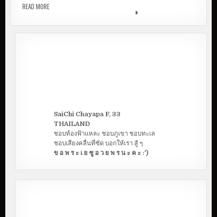
READ MORE
ความสุขของคุณครู เด็กคือผ้าขาว ที่ผู้ใหญ่ต้องเติมแต่ง
| คุณครูกุ๊กไก่ เกศรา
SaiChi Chayapa F, 33
THAILAND
ชอบท้องฟ้าแหละ ชอบภูเขา ชอบทะเล
ชอบเสียงคลื่นที่ซัด บอกให้เรา สู้ ๆ
ข อ พ ร ะ เ ย ซู อ ว ย พ ร น ะ ค ะ :')