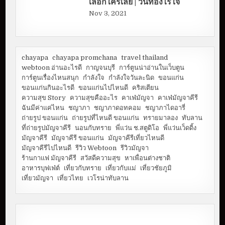
เลือกใครเลย | วันทองไร้ใจ
Nov 3, 2021
chayapa
chayapa promchana
travel thailand
webtoon อ่านอะไรดี
กาญจนบุรี
การ์ตูนน่าอ่านในเว็บตูน
การ์ตูนเรื่องไหนสนุก
กำลังใจ
กำลังใจวันละนิด
ขอนแก่น
ขอนแก่นกินอะไรดี
ขอนแก่นไปไหนดี
คริสเตียน
ความสุข Story
ความสุขคืออะไร
คาเฟ่มัญจา
คาเฟ่มัญจาคีรี
ฉันมีค่าแค่ไหน
ชญาภา
ชญาภาดอทคอม
ชญาภาไดอารี่
ถ่ายรูป ขอนแก่น
ถ่ายรูปที่ไหนดี ขอนแก่น
ทรายมาลอง
ทับลาน
ที่ถ่ายรูปมัญจาคีรี
นอนกับทราย
พี่แว่น ช.สตูดิโอ
พี่แว่นเว็ดดิ้ง
มัญจาคีรี
มัญจาคีรี ขอนแก่น
มัญจาคีรีเที่ยวไหนดี
มัญจาคีรีไปไหนดี
รีวิว Webtoon
รีวิวมัญจา
ร้านกาแฟ มัญจาคีรี
สวัสดีความสุข
หาเพื่อนต่างชาติ
อาหารบุฟเฟ่ต์
เที่ยวกับทราย
เที่ยวกับแม่
เที่ยวชัยภูมิ
เที่ยวมัญจา
เที่ยวไทย
เวโรน่าทับลาน