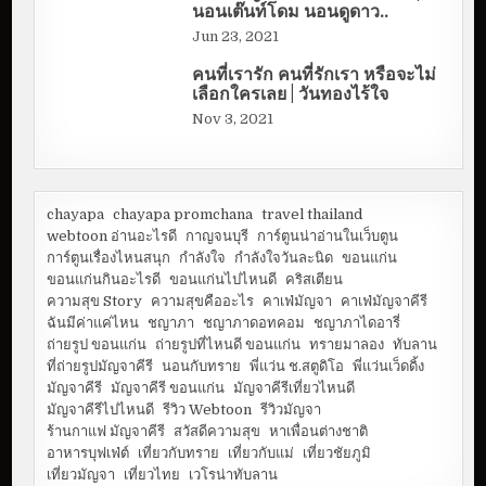
นอนเต๊นท์โดม นอนดูดาว..
Jun 23, 2021
คนที่เรารัก คนที่รักเรา หรือจะไม่
เลือกใครเลย | วันทองไร้ใจ
Nov 3, 2021
chayapa
chayapa promchana
travel thailand
webtoon อ่านอะไรดี
กาญจนบุรี
การ์ตูนน่าอ่านในเว็บตูน
การ์ตูนเรื่องไหนสนุก
กำลังใจ
กำลังใจวันละนิด
ขอนแก่น
ขอนแก่นกินอะไรดี
ขอนแก่นไปไหนดี
คริสเตียน
ความสุข Story
ความสุขคืออะไร
คาเฟ่มัญจา
คาเฟ่มัญจาคีรี
ฉันมีค่าแค่ไหน
ชญาภา
ชญาภาดอทคอม
ชญาภาไดอารี่
ถ่ายรูป ขอนแก่น
ถ่ายรูปที่ไหนดี ขอนแก่น
ทรายมาลอง
ทับลาน
ที่ถ่ายรูปมัญจาคีรี
นอนกับทราย
พี่แว่น ช.สตูดิโอ
พี่แว่นเว็ดดิ้ง
มัญจาคีรี
มัญจาคีรี ขอนแก่น
มัญจาคีรีเที่ยวไหนดี
มัญจาคีรีไปไหนดี
รีวิว Webtoon
รีวิวมัญจา
ร้านกาแฟ มัญจาคีรี
สวัสดีความสุข
หาเพื่อนต่างชาติ
อาหารบุฟเฟ่ต์
เที่ยวกับทราย
เที่ยวกับแม่
เที่ยวชัยภูมิ
เที่ยวมัญจา
เที่ยวไทย
เวโรน่าทับลาน