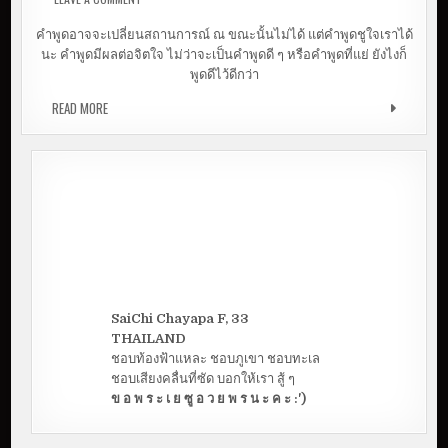
ออน
คำพูดอาจจะเปลี่ยนสถานการณ์ ณ ขณะนั้นไม่ได้ แต่คำพูดชูใจเราได้
นะ คำพูดมีผลต่อจิตใจ ไม่ว่าจะเป็นคำพูดดี ๆ หรือคำพูดที่แย่ ยังไงก็
พูดดีไว้ดีกว่า
READ MORE
20 คำคม ให้กำลังใจตัวเองในวันที่ไม่อยากมูฟออน
SaiChi Chayapa F, 33
THAILAND
ชอบท้องฟ้าแหละ ชอบภูเขา ชอบทะเล
ชอบเสียงคลื่นที่ซัด บอกให้เรา สู้ ๆ
ข อ พ ร ะ เ ย ซู อ ว ย พ ร น ะ ค ะ :')